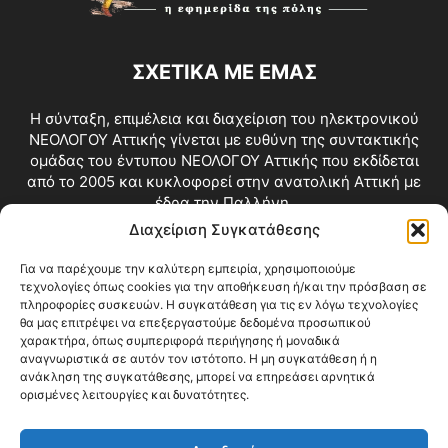
ΣΧΕΤΙΚΑ ΜΕ ΕΜΑΣ
Η σύνταξη, επιμέλεια και διαχείριση του ηλεκτρονικού
ΝΕΟΛΟΓΟΥ Αττικής γίνεται με ευθύνη της συντακτικής
ομάδας του έντυπου ΝΕΟΛΟΓΟΥ Αττικής που εκδίδεται
από το 2005 και κυκλοφορεί στην ανατολική Αττική με
έδρα την Παλλήνη.
Διαχείριση Συγκατάθεσης
Επικοινωνία:
info@neologosattikis.gr
Για να παρέχουμε την καλύτερη εμπειρία, χρησιμοποιούμε
τεχνολογίες όπως cookies για την αποθήκευση ή/και την πρόσβαση σε
ΑΚΟΛΟΥΘΗΣΕ ΜΑΣ
πληροφορίες συσκευών. Η συγκατάθεση για τις εν λόγω τεχνολογίες
θα μας επιτρέψει να επεξεργαστούμε δεδομένα προσωπικού
χαρακτήρα, όπως συμπεριφορά περιήγησης ή μοναδικά
αναγνωριστικά σε αυτόν τον ιστότοπο. Η μη συγκατάθεση ή η
ανάκληση της συγκατάθεσης, μπορεί να επηρεάσει αρνητικά
ορισμένες λειτουργίες και δυνατότητες.