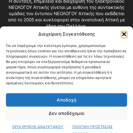
Η σύνταξη, επιμέλεια και διαχείριση του ηλεκτρονικού
ΝΕΟΛΟΓΟΥ Αττικής γίνεται με ευθύνη της συντακτικής
ομάδας του έντυπου ΝΕΟΛΟΓΟΥ Αττικής που εκδίδεται
από το 2005 και κυκλοφορεί στην ανατολική Αττική με
έδρα την Παλλήνη.
Διαχείριση Συγκατάθεσης
Επικοινωνία:
info@neologosattikis.gr
Για να παρέχουμε την καλύτερη εμπειρία, χρησιμοποιούμε
τεχνολογίες όπως cookies για την αποθήκευση ή/και την πρόσβαση σε
ΑΚΟΛΟΥΘΗΣΕ ΜΑΣ
πληροφορίες συσκευών. Η συγκατάθεση για τις εν λόγω τεχνολογίες
θα μας επιτρέψει να επεξεργαστούμε δεδομένα προσωπικού
χαρακτήρα, όπως συμπεριφορά περιήγησης ή μοναδικά
αναγνωριστικά σε αυτόν τον ιστότοπο. Η μη συγκατάθεση ή η
ανάκληση της συγκατάθεσης, μπορεί να επηρεάσει αρνητικά
ορισμένες λειτουργίες και δυνατότητες.
Αποδοχή
Δεν αποδέχομαι
Blog
Videos
Όροι Χρήσης
Επικοινωνία
ΟΡΟΙ ΧΡΗΣΗΣ ΔΙΑΔΥΚΤΙΑΚΟΥ
ΠΟΛΙΤΙΚΗ ΠΡΟΣΤΑΣΙΑΣ
© Copyright 2026 ΝΕΟΛΟΓΟΣ ΑΤΤΙΚΗΣ • All Rights Reserved •