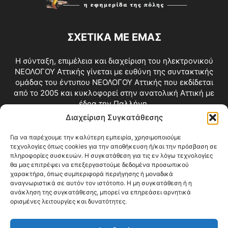
ΣΧΕΤΙΚΑ ΜΕ ΕΜΑΣ
Η σύνταξη, επιμέλεια και διαχείριση του ηλεκτρονικού
ΝΕΟΛΟΓΟΥ Αττικής γίνεται με ευθύνη της συντακτικής
ομάδας του έντυπου ΝΕΟΛΟΓΟΥ Αττικής που εκδίδεται
από το 2005 και κυκλοφορεί στην ανατολική Αττική με
έδρα την Παλλήνη.
Διαχείριση Συγκατάθεσης
Επικοινωνία:
info@neologosattikis.gr
Για να παρέχουμε την καλύτερη εμπειρία, χρησιμοποιούμε
τεχνολογίες όπως cookies για την αποθήκευση ή/και την πρόσβαση σε
ΑΚΟΛΟΥΘΗΣΕ ΜΑΣ
πληροφορίες συσκευών. Η συγκατάθεση για τις εν λόγω τεχνολογίες
θα μας επιτρέψει να επεξεργαστούμε δεδομένα προσωπικού
χαρακτήρα, όπως συμπεριφορά περιήγησης ή μοναδικά
αναγνωριστικά σε αυτόν τον ιστότοπο. Η μη συγκατάθεση ή η
ανάκληση της συγκατάθεσης, μπορεί να επηρεάσει αρνητικά
ορισμένες λειτουργίες και δυνατότητες.