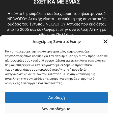
ΣΧΕΤΙΚΑ ΜΕ ΕΜΑΣ
Η σύνταξη, επιμέλεια και διαχείριση του ηλεκτρονικού
ΝΕΟΛΟΓΟΥ Αττικής γίνεται με ευθύνη της συντακτικής
ομάδας του έντυπου ΝΕΟΛΟΓΟΥ Αττικής που εκδίδεται
από το 2005 και κυκλοφορεί στην ανατολική Αττική με
έδρα την Παλλήνη.
Διαχείριση Συγκατάθεσης
Επικοινωνία:
info@neologosattikis.gr
Για να παρέχουμε την καλύτερη εμπειρία, χρησιμοποιούμε
τεχνολογίες όπως cookies για την αποθήκευση ή/και την πρόσβαση σε
ΑΚΟΛΟΥΘΗΣΕ ΜΑΣ
πληροφορίες συσκευών. Η συγκατάθεση για τις εν λόγω τεχνολογίες
θα μας επιτρέψει να επεξεργαστούμε δεδομένα προσωπικού
χαρακτήρα, όπως συμπεριφορά περιήγησης ή μοναδικά
αναγνωριστικά σε αυτόν τον ιστότοπο. Η μη συγκατάθεση ή η
ανάκληση της συγκατάθεσης, μπορεί να επηρεάσει αρνητικά
ορισμένες λειτουργίες και δυνατότητες.
Αποδοχή
Δεν αποδέχομαι
Blog
Videos
Όροι Χρήσης
Επικοινωνία