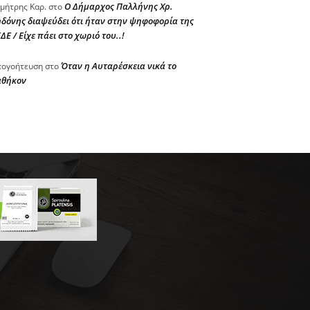
Ο Δήμαρχος Παλλήνης Χρ.
μήτρης Καρ.
στο
δόνης διαψεύδει ότι ήταν στην ψηφοφορία της
ΔΕ / Είχε πάει στο χωριό του..!
Όταν η Αυταρέσκεια νικά το
ογοήτευση
στο
αθήκον