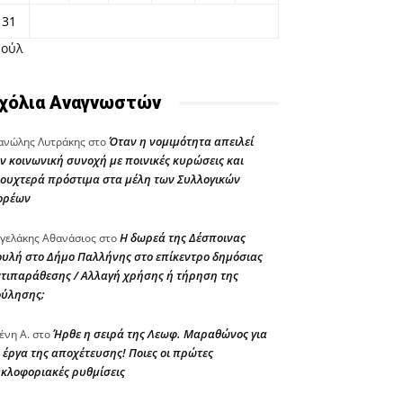
31
Ιούλ
χόλια Αναγνωστών
Όταν η νομιμότητα απειλεί
νώλης Λυτράκης
στο
ν κοινωνική συνοχή με ποινικές κυρώσεις και
ουχτερά πρόστιμα στα μέλη των Συλλογικών
ορέων
Η δωρεά της Δέσποινας
γελάκης Αθανάσιος
στο
υλή στο Δήμο Παλλήνης στο επίκεντρο δημόσιας
τιπαράθεσης / Αλλαγή χρήσης ή τήρηση της
ούλησης;
Ήρθε η σειρά της Λεωφ. Μαραθώνος για
ένη Α.
στο
 έργα της αποχέτευσης! Ποιες οι πρώτες
κλοφοριακές ρυθμίσεις