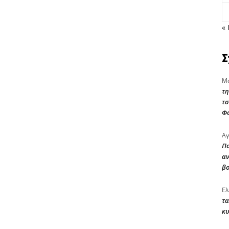
« 
Σ
Μα
τη
τσ
Φ
Αγ
Πο
αν
β
Ελ
τα
κυ