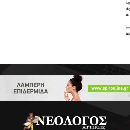
Δη
Αη
ΚΕ
Απ
Κ