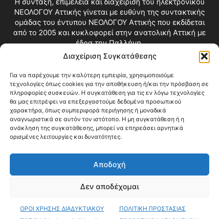
Η σύνταξη, επιμέλεια και διαχείριση του ηλεκτρονικού
ΝΕΟΛΟΓΟΥ Αττικής γίνεται με ευθύνη της συντακτικής
ομάδας του έντυπου ΝΕΟΛΟΓΟΥ Αττικής που εκδίδεται
από το 2005 και κυκλοφορεί στην ανατολική Αττική με
έδρα την Παλλήνη.
Διαχείριση Συγκατάθεσης
Επικοινωνία:
info@neologosattikis.gr
Για να παρέχουμε την καλύτερη εμπειρία, χρησιμοποιούμε
τεχνολογίες όπως cookies για την αποθήκευση ή/και την πρόσβαση σε
ΑΚΟΛΟΥΘΗΣΕ ΜΑΣ
πληροφορίες συσκευών. Η συγκατάθεση για τις εν λόγω τεχνολογίες
θα μας επιτρέψει να επεξεργαστούμε δεδομένα προσωπικού
χαρακτήρα, όπως συμπεριφορά περιήγησης ή μοναδικά
αναγνωριστικά σε αυτόν τον ιστότοπο. Η μη συγκατάθεση ή η
ανάκληση της συγκατάθεσης, μπορεί να επηρεάσει αρνητικά
ορισμένες λειτουργίες και δυνατότητες.
Αποδοχή
Δεν αποδέχομαι
Blog
Videos
Όροι Χρήσης
Επικοινωνία
ΟΡΟΙ ΧΡΗΣΗΣ ΔΙΑΔΥΚΤΙΑΚΟΥ
ΠΟΛΙΤΙΚΗ ΠΡΟΣΤΑΣΙΑΣ
© Copyright 2026 ΝΕΟΛΟΓΟΣ ΑΤΤΙΚΗΣ • All Rights Reserved •