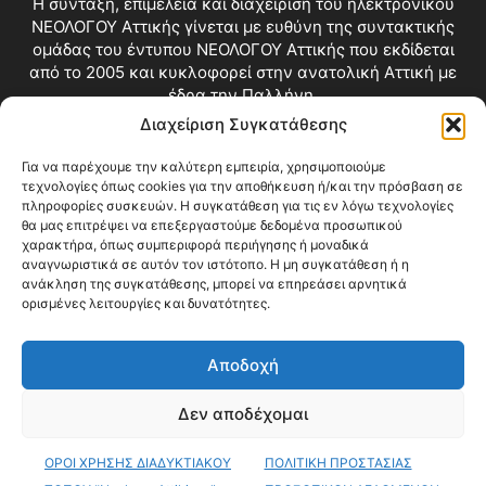
Η σύνταξη, επιμέλεια και διαχείριση του ηλεκτρονικού
ΝΕΟΛΟΓΟΥ Αττικής γίνεται με ευθύνη της συντακτικής
ομάδας του έντυπου ΝΕΟΛΟΓΟΥ Αττικής που εκδίδεται
από το 2005 και κυκλοφορεί στην ανατολική Αττική με
έδρα την Παλλήνη.
Διαχείριση Συγκατάθεσης
Επικοινωνία:
info@neologosattikis.gr
Για να παρέχουμε την καλύτερη εμπειρία, χρησιμοποιούμε
τεχνολογίες όπως cookies για την αποθήκευση ή/και την πρόσβαση σε
ΑΚΟΛΟΥΘΗΣΕ ΜΑΣ
πληροφορίες συσκευών. Η συγκατάθεση για τις εν λόγω τεχνολογίες
θα μας επιτρέψει να επεξεργαστούμε δεδομένα προσωπικού
χαρακτήρα, όπως συμπεριφορά περιήγησης ή μοναδικά
αναγνωριστικά σε αυτόν τον ιστότοπο. Η μη συγκατάθεση ή η
ανάκληση της συγκατάθεσης, μπορεί να επηρεάσει αρνητικά
ορισμένες λειτουργίες και δυνατότητες.
Αποδοχή
Δεν αποδέχομαι
Blog
Videos
Όροι Χρήσης
Επικοινωνία
ΟΡΟΙ ΧΡΗΣΗΣ ΔΙΑΔΥΚΤΙΑΚΟΥ
ΠΟΛΙΤΙΚΗ ΠΡΟΣΤΑΣΙΑΣ
© Copyright 2026 ΝΕΟΛΟΓΟΣ ΑΤΤΙΚΗΣ • All Rights Reserved •