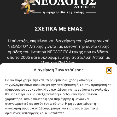
ΣΧΕΤΙΚΑ ΜΕ ΕΜΑΣ
Η σύνταξη, επιμέλεια και διαχείριση του ηλεκτρονικού
ΝΕΟΛΟΓΟΥ Αττικής γίνεται με ευθύνη της συντακτικής
ομάδας του έντυπου ΝΕΟΛΟΓΟΥ Αττικής που εκδίδεται
από το 2005 και κυκλοφορεί στην ανατολική Αττική με
έδρα την Παλλήνη.
Διαχείριση Συγκατάθεσης
Επικοινωνία:
info@neologosattikis.gr
Για να παρέχουμε την καλύτερη εμπειρία, χρησιμοποιούμε
τεχνολογίες όπως cookies για την αποθήκευση ή/και την πρόσβαση σε
ΑΚΟΛΟΥΘΗΣΕ ΜΑΣ
πληροφορίες συσκευών. Η συγκατάθεση για τις εν λόγω τεχνολογίες
θα μας επιτρέψει να επεξεργαστούμε δεδομένα προσωπικού
χαρακτήρα, όπως συμπεριφορά περιήγησης ή μοναδικά
αναγνωριστικά σε αυτόν τον ιστότοπο. Η μη συγκατάθεση ή η
ανάκληση της συγκατάθεσης, μπορεί να επηρεάσει αρνητικά
ορισμένες λειτουργίες και δυνατότητες.