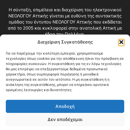
Η σύνταξη, επιμέλεια και διαχείριση του ηλεκτρονικού
ΝΕΟΛΟΓΟΥ Αττικής γίνεται με ευθύνη της συντακτικής
ομάδας του έντυπου ΝΕΟΛΟΓΟΥ Αττικής που εκδίδεται
από το 2005 και κυκλοφορεί στην ανατολική Αττική με
έδρα την Παλλήνη.
Διαχείριση Συγκατάθεσης
Επικοινωνία:
info@neologosattikis.gr
Για να παρέχουμε την καλύτερη εμπειρία, χρησιμοποιούμε
τεχνολογίες όπως cookies για την αποθήκευση ή/και την πρόσβαση σε
ΑΚΟΛΟΥΘΗΣΕ ΜΑΣ
πληροφορίες συσκευών. Η συγκατάθεση για τις εν λόγω τεχνολογίες
θα μας επιτρέψει να επεξεργαστούμε δεδομένα προσωπικού
χαρακτήρα, όπως συμπεριφορά περιήγησης ή μοναδικά
αναγνωριστικά σε αυτόν τον ιστότοπο. Η μη συγκατάθεση ή η
ανάκληση της συγκατάθεσης, μπορεί να επηρεάσει αρνητικά
ορισμένες λειτουργίες και δυνατότητες.
Αποδοχή
Δεν αποδέχομαι
Blog
Videos
Όροι Χρήσης
Επικοινωνία