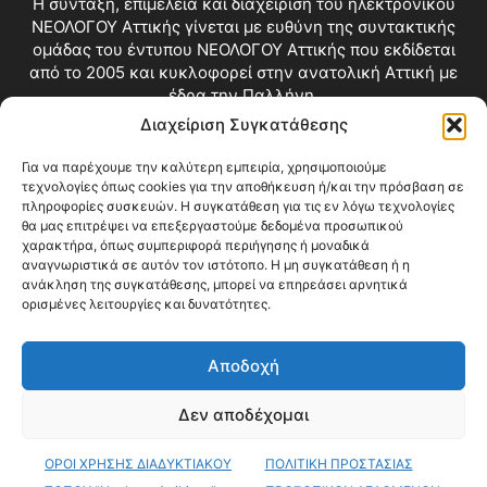
Η σύνταξη, επιμέλεια και διαχείριση του ηλεκτρονικού
ΝΕΟΛΟΓΟΥ Αττικής γίνεται με ευθύνη της συντακτικής
ομάδας του έντυπου ΝΕΟΛΟΓΟΥ Αττικής που εκδίδεται
από το 2005 και κυκλοφορεί στην ανατολική Αττική με
έδρα την Παλλήνη.
Διαχείριση Συγκατάθεσης
Επικοινωνία:
info@neologosattikis.gr
Για να παρέχουμε την καλύτερη εμπειρία, χρησιμοποιούμε
τεχνολογίες όπως cookies για την αποθήκευση ή/και την πρόσβαση σε
ΑΚΟΛΟΥΘΗΣΕ ΜΑΣ
πληροφορίες συσκευών. Η συγκατάθεση για τις εν λόγω τεχνολογίες
θα μας επιτρέψει να επεξεργαστούμε δεδομένα προσωπικού
χαρακτήρα, όπως συμπεριφορά περιήγησης ή μοναδικά
αναγνωριστικά σε αυτόν τον ιστότοπο. Η μη συγκατάθεση ή η
ανάκληση της συγκατάθεσης, μπορεί να επηρεάσει αρνητικά
ορισμένες λειτουργίες και δυνατότητες.
Αποδοχή
Δεν αποδέχομαι
Blog
Videos
Όροι Χρήσης
Επικοινωνία
ΟΡΟΙ ΧΡΗΣΗΣ ΔΙΑΔΥΚΤΙΑΚΟΥ
ΠΟΛΙΤΙΚΗ ΠΡΟΣΤΑΣΙΑΣ
© Copyright 2026 ΝΕΟΛΟΓΟΣ ΑΤΤΙΚΗΣ • All Rights Reserved •