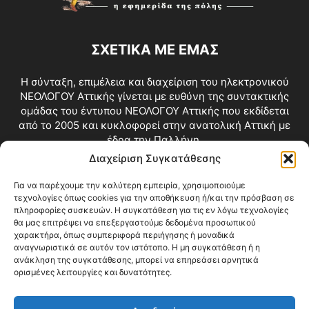
ΣΧΕΤΙΚΑ ΜΕ ΕΜΑΣ
Η σύνταξη, επιμέλεια και διαχείριση του ηλεκτρονικού
ΝΕΟΛΟΓΟΥ Αττικής γίνεται με ευθύνη της συντακτικής
ομάδας του έντυπου ΝΕΟΛΟΓΟΥ Αττικής που εκδίδεται
από το 2005 και κυκλοφορεί στην ανατολική Αττική με
έδρα την Παλλήνη.
Διαχείριση Συγκατάθεσης
Επικοινωνία:
info@neologosattikis.gr
Για να παρέχουμε την καλύτερη εμπειρία, χρησιμοποιούμε
τεχνολογίες όπως cookies για την αποθήκευση ή/και την πρόσβαση σε
ΑΚΟΛΟΥΘΗΣΕ ΜΑΣ
πληροφορίες συσκευών. Η συγκατάθεση για τις εν λόγω τεχνολογίες
θα μας επιτρέψει να επεξεργαστούμε δεδομένα προσωπικού
χαρακτήρα, όπως συμπεριφορά περιήγησης ή μοναδικά
αναγνωριστικά σε αυτόν τον ιστότοπο. Η μη συγκατάθεση ή η
ανάκληση της συγκατάθεσης, μπορεί να επηρεάσει αρνητικά
ορισμένες λειτουργίες και δυνατότητες.