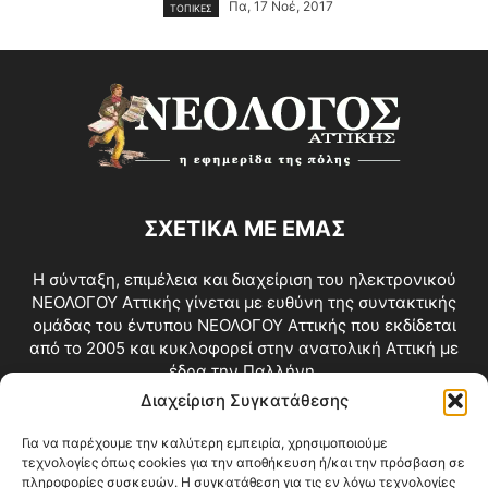
Πα, 17 Νοέ, 2017
ΤΟΠΙΚΕΣ
ΣΧΕΤΙΚΑ ΜΕ ΕΜΑΣ
Η σύνταξη, επιμέλεια και διαχείριση του ηλεκτρονικού
ΝΕΟΛΟΓΟΥ Αττικής γίνεται με ευθύνη της συντακτικής
ομάδας του έντυπου ΝΕΟΛΟΓΟΥ Αττικής που εκδίδεται
από το 2005 και κυκλοφορεί στην ανατολική Αττική με
έδρα την Παλλήνη.
Διαχείριση Συγκατάθεσης
Επικοινωνία:
info@neologosattikis.gr
Για να παρέχουμε την καλύτερη εμπειρία, χρησιμοποιούμε
τεχνολογίες όπως cookies για την αποθήκευση ή/και την πρόσβαση σε
ΑΚΟΛΟΥΘΗΣΕ ΜΑΣ
πληροφορίες συσκευών. Η συγκατάθεση για τις εν λόγω τεχνολογίες