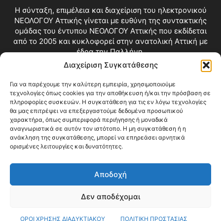
Η σύνταξη, επιμέλεια και διαχείριση του ηλεκτρονικού
ΝΕΟΛΟΓΟΥ Αττικής γίνεται με ευθύνη της συντακτικής
ομάδας του έντυπου ΝΕΟΛΟΓΟΥ Αττικής που εκδίδεται
από το 2005 και κυκλοφορεί στην ανατολική Αττική με
έδρα την Παλλήνη.
Διαχείριση Συγκατάθεσης
Επικοινωνία:
info@neologosattikis.gr
Για να παρέχουμε την καλύτερη εμπειρία, χρησιμοποιούμε
τεχνολογίες όπως cookies για την αποθήκευση ή/και την πρόσβαση σε
ΑΚΟΛΟΥΘΗΣΕ ΜΑΣ
πληροφορίες συσκευών. Η συγκατάθεση για τις εν λόγω τεχνολογίες
θα μας επιτρέψει να επεξεργαστούμε δεδομένα προσωπικού
χαρακτήρα, όπως συμπεριφορά περιήγησης ή μοναδικά
αναγνωριστικά σε αυτόν τον ιστότοπο. Η μη συγκατάθεση ή η
ανάκληση της συγκατάθεσης, μπορεί να επηρεάσει αρνητικά
ορισμένες λειτουργίες και δυνατότητες.
Αποδοχή
Δεν αποδέχομαι
Blog
Videos
Όροι Χρήσης
Επικοινωνία
ΟΡΟΙ ΧΡΗΣΗΣ ΔΙΑΔΥΚΤΙΑΚΟΥ
ΠΟΛΙΤΙΚΗ ΠΡΟΣΤΑΣΙΑΣ
© Copyright 2026 ΝΕΟΛΟΓΟΣ ΑΤΤΙΚΗΣ • All Rights Reserved •