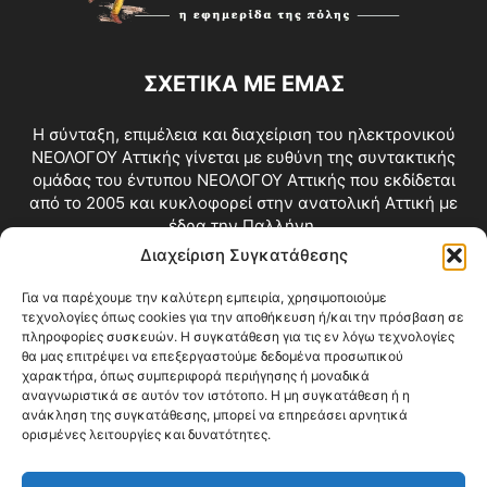
ΣΧΕΤΙΚΑ ΜΕ ΕΜΑΣ
Η σύνταξη, επιμέλεια και διαχείριση του ηλεκτρονικού
ΝΕΟΛΟΓΟΥ Αττικής γίνεται με ευθύνη της συντακτικής
ομάδας του έντυπου ΝΕΟΛΟΓΟΥ Αττικής που εκδίδεται
από το 2005 και κυκλοφορεί στην ανατολική Αττική με
έδρα την Παλλήνη.
Διαχείριση Συγκατάθεσης
Επικοινωνία:
info@neologosattikis.gr
Για να παρέχουμε την καλύτερη εμπειρία, χρησιμοποιούμε
τεχνολογίες όπως cookies για την αποθήκευση ή/και την πρόσβαση σε
ΑΚΟΛΟΥΘΗΣΕ ΜΑΣ
πληροφορίες συσκευών. Η συγκατάθεση για τις εν λόγω τεχνολογίες
θα μας επιτρέψει να επεξεργαστούμε δεδομένα προσωπικού
χαρακτήρα, όπως συμπεριφορά περιήγησης ή μοναδικά
αναγνωριστικά σε αυτόν τον ιστότοπο. Η μη συγκατάθεση ή η
ανάκληση της συγκατάθεσης, μπορεί να επηρεάσει αρνητικά
ορισμένες λειτουργίες και δυνατότητες.