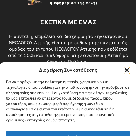
ΣΧΕΤΙΚΑ ΜΕ ΕΜΑΣ
Η σύνταξη, επιμέλεια και διαχείριση του ηλεκτρονικού
ΝΕΟΛΟΓΟΥ Αττικής γίνεται με ευθύνη της συντακτικής
ομάδας του έντυπου ΝΕΟΛΟΓΟΥ Αττικής που εκδίδεται
από το 2005 και κυκλοφορεί στην ανατολική Αττική με
έδρα την Παλλήνη.
Διαχείριση Συγκατάθεσης
Επικοινωνία:
info@neologosattikis.gr
Για να παρέχουμε την καλύτερη εμπειρία, χρησιμοποιούμε
τεχνολογίες όπως cookies για την αποθήκευση ή/και την πρόσβαση σε
ΑΚΟΛΟΥΘΗΣΕ ΜΑΣ
πληροφορίες συσκευών. Η συγκατάθεση για τις εν λόγω τεχνολογίες
θα μας επιτρέψει να επεξεργαστούμε δεδομένα προσωπικού
χαρακτήρα, όπως συμπεριφορά περιήγησης ή μοναδικά
αναγνωριστικά σε αυτόν τον ιστότοπο. Η μη συγκατάθεση ή η
ανάκληση της συγκατάθεσης, μπορεί να επηρεάσει αρνητικά
ορισμένες λειτουργίες και δυνατότητες.