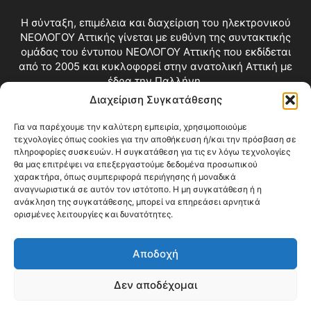
Η σύνταξη, επιμέλεια και διαχείριση του ηλεκτρονικού
ΝΕΟΛΟΓΟΥ Αττικής γίνεται με ευθύνη της συντακτικής
ομάδας του έντυπου ΝΕΟΛΟΓΟΥ Αττικής που εκδίδεται
από το 2005 και κυκλοφορεί στην ανατολική Αττική με
έδρα την Παλλήνη.
Διαχείριση Συγκατάθεσης
Επικοινωνία:
info@neologosattikis.gr
Για να παρέχουμε την καλύτερη εμπειρία, χρησιμοποιούμε
τεχνολογίες όπως cookies για την αποθήκευση ή/και την πρόσβαση σε
ΑΚΟΛΟΥΘΗΣΕ ΜΑΣ
πληροφορίες συσκευών. Η συγκατάθεση για τις εν λόγω τεχνολογίες
θα μας επιτρέψει να επεξεργαστούμε δεδομένα προσωπικού
χαρακτήρα, όπως συμπεριφορά περιήγησης ή μοναδικά
αναγνωριστικά σε αυτόν τον ιστότοπο. Η μη συγκατάθεση ή η
ανάκληση της συγκατάθεσης, μπορεί να επηρεάσει αρνητικά
ορισμένες λειτουργίες και δυνατότητες.
Αποδοχή
Δεν αποδέχομαι
Blog
Videos
Όροι Χρήσης
Επικοινωνία