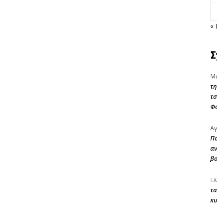
« 
Σ
Μα
τη
τσ
Φ
Αγ
Πο
αν
β
Ελ
τα
κυ