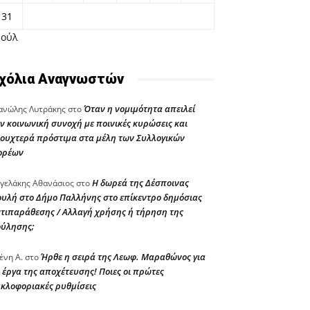
31
Ιούλ
χόλια Αναγνωστών
Όταν η νομιμότητα απειλεί
νώλης Λυτράκης
στο
ν κοινωνική συνοχή με ποινικές κυρώσεις και
ουχτερά πρόστιμα στα μέλη των Συλλογικών
ορέων
Η δωρεά της Δέσποινας
γελάκης Αθανάσιος
στο
υλή στο Δήμο Παλλήνης στο επίκεντρο δημόσιας
τιπαράθεσης / Αλλαγή χρήσης ή τήρηση της
ούλησης;
Ήρθε η σειρά της Λεωφ. Μαραθώνος για
ένη Α.
στο
 έργα της αποχέτευσης! Ποιες οι πρώτες
κλοφοριακές ρυθμίσεις