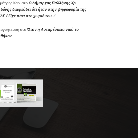
Ο Δήμαρχος Παλλήνης Χρ.
μήτρης Καρ.
στο
δόνης διαψεύδει ότι ήταν στην ψηφοφορία της
ΔΕ / Είχε πάει στο χωριό του..!
Όταν η Αυταρέσκεια νικά το
ογοήτευση
στο
αθήκον