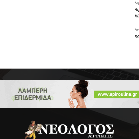
Δη
Αη
ΚΕ
Απ
Κ