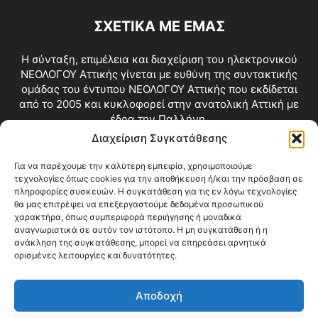
ΣΧΕΤΙΚΑ ΜΕ ΕΜΑΣ
Η σύνταξη, επιμέλεια και διαχείριση του ηλεκτρονικού
ΝΕΟΛΟΓΟΥ Αττικής γίνεται με ευθύνη της συντακτικής
ομάδας του έντυπου ΝΕΟΛΟΓΟΥ Αττικής που εκδίδεται
από το 2005 και κυκλοφορεί στην ανατολική Αττική με
έδρα την Παλλήνη.
Διαχείριση Συγκατάθεσης
Επικοινωνία:
info@neologosattikis.gr
Για να παρέχουμε την καλύτερη εμπειρία, χρησιμοποιούμε
τεχνολογίες όπως cookies για την αποθήκευση ή/και την πρόσβαση σε
ΑΚΟΛΟΥΘΗΣΕ ΜΑΣ
πληροφορίες συσκευών. Η συγκατάθεση για τις εν λόγω τεχνολογίες
θα μας επιτρέψει να επεξεργαστούμε δεδομένα προσωπικού
χαρακτήρα, όπως συμπεριφορά περιήγησης ή μοναδικά
αναγνωριστικά σε αυτόν τον ιστότοπο. Η μη συγκατάθεση ή η
ανάκληση της συγκατάθεσης, μπορεί να επηρεάσει αρνητικά
ορισμένες λειτουργίες και δυνατότητες.
Αποδοχή