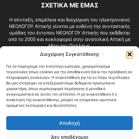
ΣΧΕΤΙΚΑ ΜΕ ΕΜΑΣ
Η σύνταξη, επιμέλεια και διαχείριση του ηλεκτρονικού
ΝΕΟΛΟΓΟΥ Αττικής γίνεται με ευθύνη της συντακτικής
ομάδας του έντυπου ΝΕΟΛΟΓΟΥ Αττικής που εκδίδεται
από το 2005 και κυκλοφορεί στην ανατολική Αττική με
έδρα την Παλλήνη.
Διαχείριση Συγκατάθεσης
Επικοινωνία:
info@neologosattikis.gr
Για να παρέχουμε την καλύτερη εμπειρία, χρησιμοποιούμε
τεχνολογίες όπως cookies για την αποθήκευση ή/και την πρόσβαση σε
ΑΚΟΛΟΥΘΗΣΕ ΜΑΣ
πληροφορίες συσκευών. Η συγκατάθεση για τις εν λόγω τεχνολογίες
θα μας επιτρέψει να επεξεργαστούμε δεδομένα προσωπικού
χαρακτήρα, όπως συμπεριφορά περιήγησης ή μοναδικά
αναγνωριστικά σε αυτόν τον ιστότοπο. Η μη συγκατάθεση ή η
ανάκληση της συγκατάθεσης, μπορεί να επηρεάσει αρνητικά
ορισμένες λειτουργίες και δυνατότητες.
Αποδοχή
Δεν αποδέχομαι
Blog
Videos
Όροι Χρήσης
Επικοινωνία