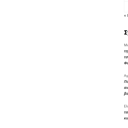
« 
Σ
Μα
τη
τσ
Φ
Αγ
Πο
αν
β
Ελ
τα
κυ