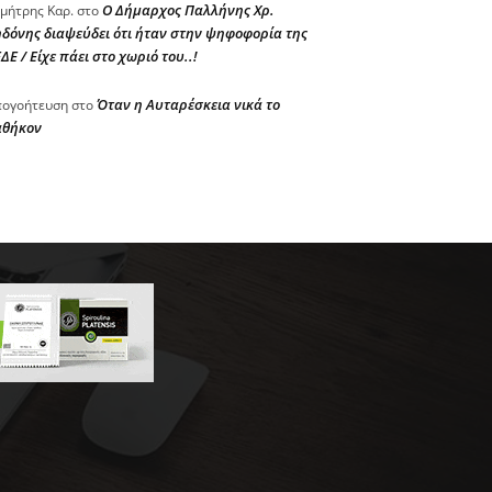
Ο Δήμαρχος Παλλήνης Χρ.
μήτρης Καρ.
στο
δόνης διαψεύδει ότι ήταν στην ψηφοφορία της
ΔΕ / Είχε πάει στο χωριό του..!
Όταν η Αυταρέσκεια νικά το
ογοήτευση
στο
αθήκον