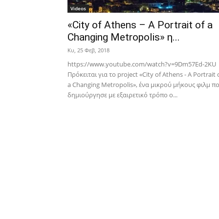
Videos
«City of Athens – A Portrait of a
Changing Metropolis» η...
Κυ, 25 Φεβ, 2018
https://www.youtube.com/watch?v=9Dm57Ed-2KU
Πρόκειται για το project «City of Athens - A Portrait 
a Changing Metropolis», ένα μικρού μήκους φιλμ π
δημιούργησε με εξαιρετικό τρόπο ο...