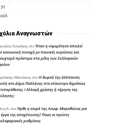
31
Ιούλ
χόλια Αναγνωστών
Όταν η νομιμότητα απειλεί
νώλης Λυτράκης
στο
ν κοινωνική συνοχή με ποινικές κυρώσεις και
ουχτερά πρόστιμα στα μέλη των Συλλογικών
ορέων
Η δωρεά της Δέσποινας
γελάκης Αθανάσιος
στο
υλή στο Δήμο Παλλήνης στο επίκεντρο δημόσιας
τιπαράθεσης / Αλλαγή χρήσης ή τήρηση της
ούλησης;
Ήρθε η σειρά της Λεωφ. Μαραθώνος για
ένη Α.
στο
 έργα της αποχέτευσης! Ποιες οι πρώτες
κλοφοριακές ρυθμίσεις