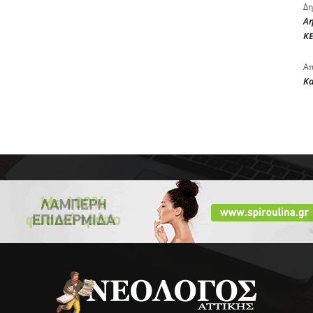
Δη
Αη
ΚΕ
Απ
Κ