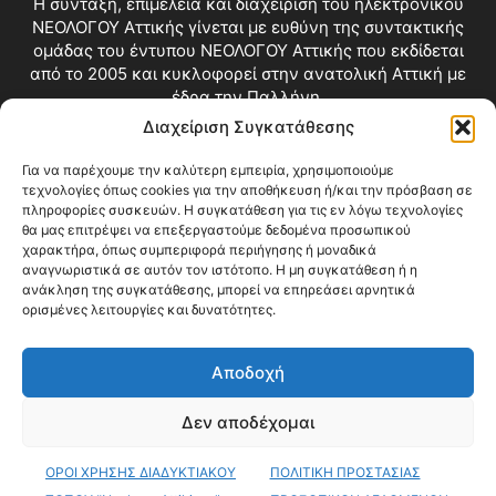
Η σύνταξη, επιμέλεια και διαχείριση του ηλεκτρονικού
ΝΕΟΛΟΓΟΥ Αττικής γίνεται με ευθύνη της συντακτικής
ομάδας του έντυπου ΝΕΟΛΟΓΟΥ Αττικής που εκδίδεται
από το 2005 και κυκλοφορεί στην ανατολική Αττική με
έδρα την Παλλήνη.
Διαχείριση Συγκατάθεσης
Επικοινωνία:
info@neologosattikis.gr
Για να παρέχουμε την καλύτερη εμπειρία, χρησιμοποιούμε
τεχνολογίες όπως cookies για την αποθήκευση ή/και την πρόσβαση σε
ΑΚΟΛΟΥΘΗΣΕ ΜΑΣ
πληροφορίες συσκευών. Η συγκατάθεση για τις εν λόγω τεχνολογίες
θα μας επιτρέψει να επεξεργαστούμε δεδομένα προσωπικού
χαρακτήρα, όπως συμπεριφορά περιήγησης ή μοναδικά
αναγνωριστικά σε αυτόν τον ιστότοπο. Η μη συγκατάθεση ή η
ανάκληση της συγκατάθεσης, μπορεί να επηρεάσει αρνητικά
ορισμένες λειτουργίες και δυνατότητες.
Αποδοχή
Δεν αποδέχομαι
Blog
Videos
Όροι Χρήσης
Επικοινωνία
ΟΡΟΙ ΧΡΗΣΗΣ ΔΙΑΔΥΚΤΙΑΚΟΥ
ΠΟΛΙΤΙΚΗ ΠΡΟΣΤΑΣΙΑΣ
© Copyright 2026 ΝΕΟΛΟΓΟΣ ΑΤΤΙΚΗΣ • All Rights Reserved •