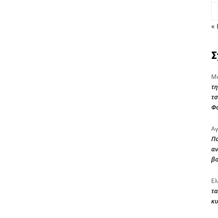
« 
Σ
Μα
τη
τσ
Φ
Αγ
Πο
αν
β
Ελ
τα
κυ