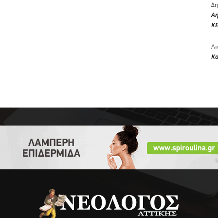
Δη
Αη
ΚΕ
Απ
Κ