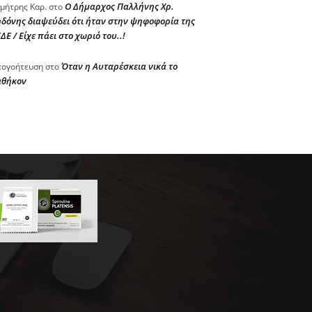
Ο Δήμαρχος Παλλήνης Χρ.
μήτρης Καρ.
στο
δόνης διαψεύδει ότι ήταν στην ψηφοφορία της
ΔΕ / Είχε πάει στο χωριό του..!
Όταν η Αυταρέσκεια νικά το
ογοήτευση
στο
αθήκον