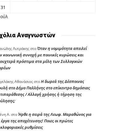
31
Ιούλ
χόλια Αναγνωστών
Όταν η νομιμότητα απειλεί
νώλης Λυτράκης
στο
ν κοινωνική συνοχή με ποινικές κυρώσεις και
ουχτερά πρόστιμα στα μέλη των Συλλογικών
ορέων
Η δωρεά της Δέσποινας
γελάκης Αθανάσιος
στο
υλή στο Δήμο Παλλήνης στο επίκεντρο δημόσιας
τιπαράθεσης / Αλλαγή χρήσης ή τήρηση της
ούλησης;
Ήρθε η σειρά της Λεωφ. Μαραθώνος για
ένη Α.
στο
 έργα της αποχέτευσης! Ποιες οι πρώτες
κλοφοριακές ρυθμίσεις