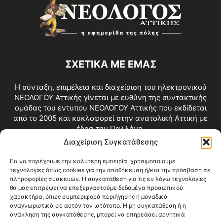
ΣΧΕΤΙΚΑ ΜΕ ΕΜΑΣ
Η σύνταξη, επιμέλεια και διαχείριση του ηλεκτρονικού
ΝΕΟΛΟΓΟΥ Αττικής γίνεται με ευθύνη της συντακτικής
ομάδας του έντυπου ΝΕΟΛΟΓΟΥ Αττικής που εκδίδεται
από το 2005 και κυκλοφορεί στην ανατολική Αττική με
έδρα την Παλλήνη.
Διαχείριση Συγκατάθεσης
Επικοινωνία:
info@neologosattikis.gr
Για να παρέχουμε την καλύτερη εμπειρία, χρησιμοποιούμε
τεχνολογίες όπως cookies για την αποθήκευση ή/και την πρόσβαση σε
ΑΚΟΛΟΥΘΗΣΕ ΜΑΣ
πληροφορίες συσκευών. Η συγκατάθεση για τις εν λόγω τεχνολογίες
θα μας επιτρέψει να επεξεργαστούμε δεδομένα προσωπικού
χαρακτήρα, όπως συμπεριφορά περιήγησης ή μοναδικά
αναγνωριστικά σε αυτόν τον ιστότοπο. Η μη συγκατάθεση ή η
ανάκληση της συγκατάθεσης, μπορεί να επηρεάσει αρνητικά