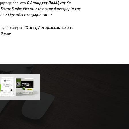
Ο Δήμαρχος Παλλήνης Χρ.
μήτρης Καρ.
στο
δόνης διαψεύδει ότι ήταν στην ψηφοφορία της
ΔΕ / Είχε πάει στο χωριό του..!
Όταν η Αυταρέσκεια νικά το
ογοήτευση
στο
αθήκον