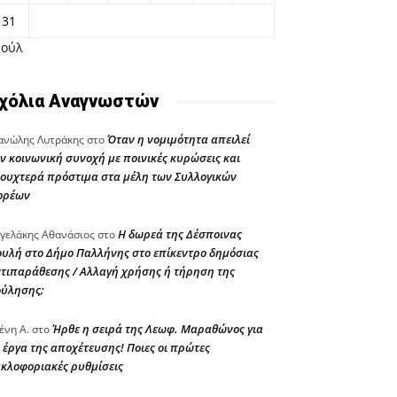
31
Ιούλ
χόλια Αναγνωστών
Όταν η νομιμότητα απειλεί
νώλης Λυτράκης
στο
ν κοινωνική συνοχή με ποινικές κυρώσεις και
ουχτερά πρόστιμα στα μέλη των Συλλογικών
ορέων
Η δωρεά της Δέσποινας
γελάκης Αθανάσιος
στο
υλή στο Δήμο Παλλήνης στο επίκεντρο δημόσιας
τιπαράθεσης / Αλλαγή χρήσης ή τήρηση της
ούλησης;
Ήρθε η σειρά της Λεωφ. Μαραθώνος για
ένη Α.
στο
 έργα της αποχέτευσης! Ποιες οι πρώτες
κλοφοριακές ρυθμίσεις