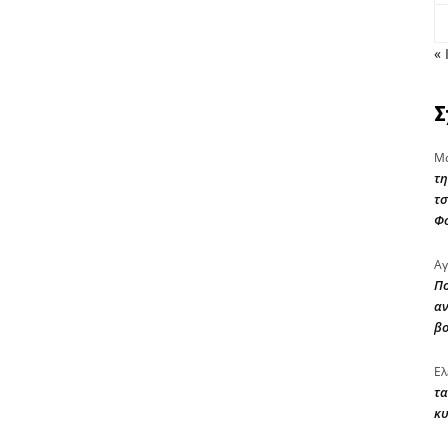
« 
Σ
Μα
τη
τσ
Φ
Αγ
Πο
αν
β
Ελ
τα
κυ