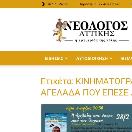
C
26.1
Παρασκευή, 7 / Αυγ / 2026
B
Pallini
ΝΕΟΛΟΓΟΣ
ΑΤΤΙΚΗΣ
ΕΙΔΗΣΕΙΣ
ΑΥΤΟΔΙΟΙΚΗΣΗ
ΘΕΜ
Ετικέτα: ΚΙΝΗΜΑΤΟΓ
ΑΓΕΛΑΔΑ ΠΟΥ ΕΠΕΣΕ