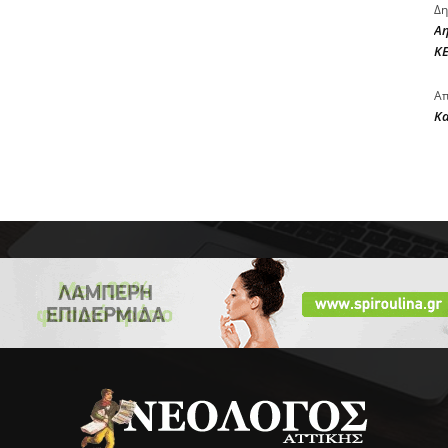
Δη
Αη
ΚΕ
Απ
Κ