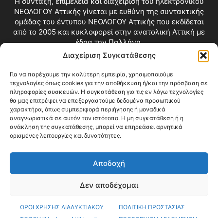
Η σύνταξη, επιμέλεια και διαχείριση του ηλεκτρονικού
ΝΕΟΛΟΓΟΥ Αττικής γίνεται με ευθύνη της συντακτικής
ομάδας του έντυπου ΝΕΟΛΟΓΟΥ Αττικής που εκδίδεται
από το 2005 και κυκλοφορεί στην ανατολική Αττική με
έδρα την Παλλήνη.
Διαχείριση Συγκατάθεσης
Επικοινωνία:
info@neologosattikis.gr
Για να παρέχουμε την καλύτερη εμπειρία, χρησιμοποιούμε
τεχνολογίες όπως cookies για την αποθήκευση ή/και την πρόσβαση σε
ΑΚΟΛΟΥΘΗΣΕ ΜΑΣ
πληροφορίες συσκευών. Η συγκατάθεση για τις εν λόγω τεχνολογίες
θα μας επιτρέψει να επεξεργαστούμε δεδομένα προσωπικού
χαρακτήρα, όπως συμπεριφορά περιήγησης ή μοναδικά
αναγνωριστικά σε αυτόν τον ιστότοπο. Η μη συγκατάθεση ή η
ανάκληση της συγκατάθεσης, μπορεί να επηρεάσει αρνητικά
ορισμένες λειτουργίες και δυνατότητες.
Αποδοχή
Δεν αποδέχομαι
Blog
Videos
Όροι Χρήσης
Επικοινωνία
ΟΡΟΙ ΧΡΗΣΗΣ ΔΙΑΔΥΚΤΙΑΚΟΥ
ΠΟΛΙΤΙΚΗ ΠΡΟΣΤΑΣΙΑΣ
© Copyright 2026 ΝΕΟΛΟΓΟΣ ΑΤΤΙΚΗΣ • All Rights Reserved •