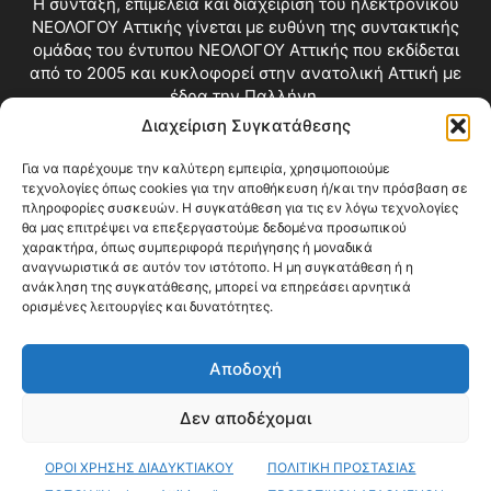
Η σύνταξη, επιμέλεια και διαχείριση του ηλεκτρονικού
ΝΕΟΛΟΓΟΥ Αττικής γίνεται με ευθύνη της συντακτικής
ομάδας του έντυπου ΝΕΟΛΟΓΟΥ Αττικής που εκδίδεται
από το 2005 και κυκλοφορεί στην ανατολική Αττική με
έδρα την Παλλήνη.
Διαχείριση Συγκατάθεσης
Επικοινωνία:
info@neologosattikis.gr
Για να παρέχουμε την καλύτερη εμπειρία, χρησιμοποιούμε
τεχνολογίες όπως cookies για την αποθήκευση ή/και την πρόσβαση σε
ΑΚΟΛΟΥΘΗΣΕ ΜΑΣ
πληροφορίες συσκευών. Η συγκατάθεση για τις εν λόγω τεχνολογίες
θα μας επιτρέψει να επεξεργαστούμε δεδομένα προσωπικού
χαρακτήρα, όπως συμπεριφορά περιήγησης ή μοναδικά
αναγνωριστικά σε αυτόν τον ιστότοπο. Η μη συγκατάθεση ή η
ανάκληση της συγκατάθεσης, μπορεί να επηρεάσει αρνητικά
ορισμένες λειτουργίες και δυνατότητες.
Αποδοχή
Δεν αποδέχομαι
Blog
Videos
Όροι Χρήσης
Επικοινωνία
ΟΡΟΙ ΧΡΗΣΗΣ ΔΙΑΔΥΚΤΙΑΚΟΥ
ΠΟΛΙΤΙΚΗ ΠΡΟΣΤΑΣΙΑΣ
© Copyright 2026 ΝΕΟΛΟΓΟΣ ΑΤΤΙΚΗΣ • All Rights Reserved •