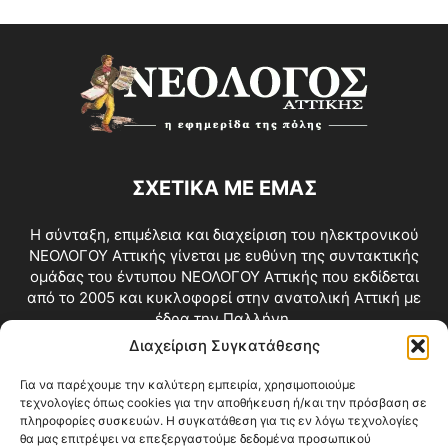
ΣΧΕΤΙΚΑ ΜΕ ΕΜΑΣ
Η σύνταξη, επιμέλεια και διαχείριση του ηλεκτρονικού
ΝΕΟΛΟΓΟΥ Αττικής γίνεται με ευθύνη της συντακτικής
ομάδας του έντυπου ΝΕΟΛΟΓΟΥ Αττικής που εκδίδεται
από το 2005 και κυκλοφορεί στην ανατολική Αττική με
έδρα την Παλλήνη.
Διαχείριση Συγκατάθεσης
Επικοινωνία:
info@neologosattikis.gr
Για να παρέχουμε την καλύτερη εμπειρία, χρησιμοποιούμε
τεχνολογίες όπως cookies για την αποθήκευση ή/και την πρόσβαση σε
ΑΚΟΛΟΥΘΗΣΕ ΜΑΣ
πληροφορίες συσκευών. Η συγκατάθεση για τις εν λόγω τεχνολογίες
θα μας επιτρέψει να επεξεργαστούμε δεδομένα προσωπικού