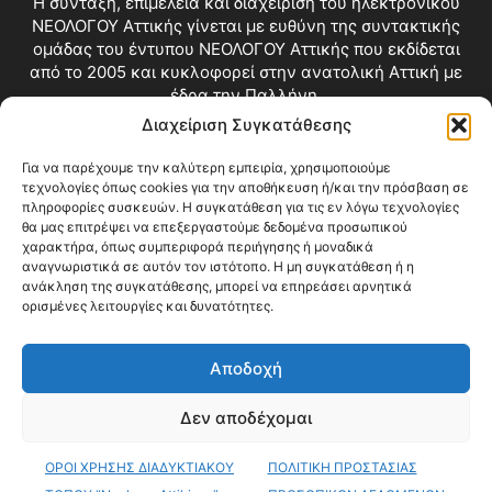
Η σύνταξη, επιμέλεια και διαχείριση του ηλεκτρονικού
ΝΕΟΛΟΓΟΥ Αττικής γίνεται με ευθύνη της συντακτικής
ομάδας του έντυπου ΝΕΟΛΟΓΟΥ Αττικής που εκδίδεται
από το 2005 και κυκλοφορεί στην ανατολική Αττική με
έδρα την Παλλήνη.
Διαχείριση Συγκατάθεσης
Επικοινωνία:
info@neologosattikis.gr
Για να παρέχουμε την καλύτερη εμπειρία, χρησιμοποιούμε
τεχνολογίες όπως cookies για την αποθήκευση ή/και την πρόσβαση σε
ΑΚΟΛΟΥΘΗΣΕ ΜΑΣ
πληροφορίες συσκευών. Η συγκατάθεση για τις εν λόγω τεχνολογίες
θα μας επιτρέψει να επεξεργαστούμε δεδομένα προσωπικού
χαρακτήρα, όπως συμπεριφορά περιήγησης ή μοναδικά
αναγνωριστικά σε αυτόν τον ιστότοπο. Η μη συγκατάθεση ή η
ανάκληση της συγκατάθεσης, μπορεί να επηρεάσει αρνητικά
ορισμένες λειτουργίες και δυνατότητες.
Αποδοχή
Δεν αποδέχομαι
Blog
Videos
Όροι Χρήσης
Επικοινωνία
ΟΡΟΙ ΧΡΗΣΗΣ ΔΙΑΔΥΚΤΙΑΚΟΥ
ΠΟΛΙΤΙΚΗ ΠΡΟΣΤΑΣΙΑΣ
© Copyright 2026 ΝΕΟΛΟΓΟΣ ΑΤΤΙΚΗΣ • All Rights Reserved •