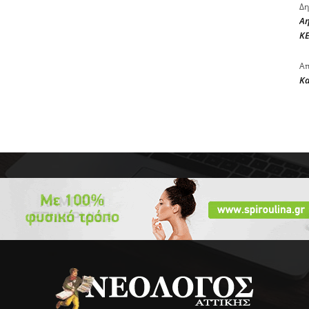
Δη
Αη
ΚΕ
Απ
Κ