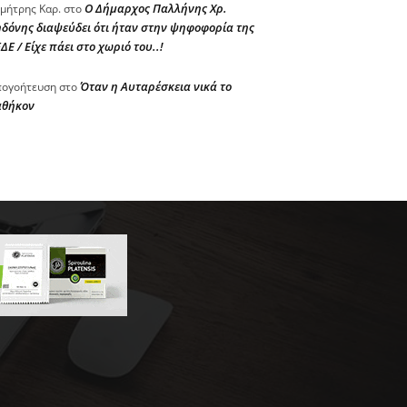
Ο Δήμαρχος Παλλήνης Χρ.
μήτρης Καρ.
στο
δόνης διαψεύδει ότι ήταν στην ψηφοφορία της
ΔΕ / Είχε πάει στο χωριό του..!
Όταν η Αυταρέσκεια νικά το
ογοήτευση
στο
αθήκον