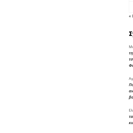
« 
Σ
Μα
τη
τσ
Φ
Αγ
Πο
αν
β
Ελ
τα
κυ