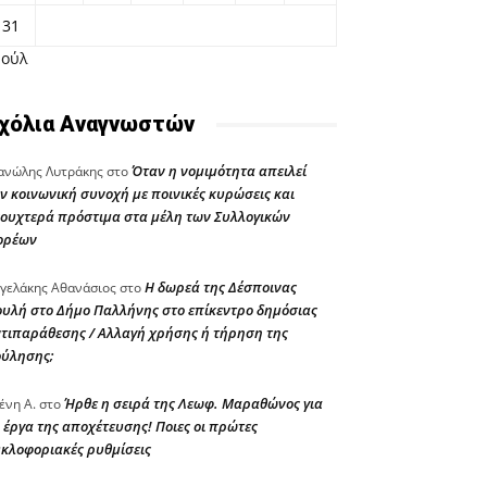
31
Ιούλ
χόλια Αναγνωστών
Όταν η νομιμότητα απειλεί
νώλης Λυτράκης
στο
ν κοινωνική συνοχή με ποινικές κυρώσεις και
ουχτερά πρόστιμα στα μέλη των Συλλογικών
ορέων
Η δωρεά της Δέσποινας
γελάκης Αθανάσιος
στο
υλή στο Δήμο Παλλήνης στο επίκεντρο δημόσιας
τιπαράθεσης / Αλλαγή χρήσης ή τήρηση της
ούλησης;
Ήρθε η σειρά της Λεωφ. Μαραθώνος για
ένη Α.
στο
 έργα της αποχέτευσης! Ποιες οι πρώτες
κλοφοριακές ρυθμίσεις