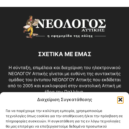
ΣΧΕΤΙΚΑ ΜΕ ΕΜΑΣ
Η σύνταξη, επιμέλεια και διαχείριση του ηλεκτρονικού
ΝΕΟΛΟΓΟΥ Αττικής γίνεται με ευθύνη της συντακτικής
ομάδας του έντυπου ΝΕΟΛΟΓΟΥ Αττικής που εκδίδεται
από το 2005 και κυκλοφορεί στην ανατολική Αττική με
έδρα την Παλλήνη.
Διαχείριση Συγκατάθεσης
Επικοινωνία:
info@neologosattikis.gr
Για να παρέχουμε την καλύτερη εμπειρία, χρησιμοποιούμε
τεχνολογίες όπως cookies για την αποθήκευση ή/και την πρόσβαση σε
ΑΚΟΛΟΥΘΗΣΕ ΜΑΣ
πληροφορίες συσκευών. Η συγκατάθεση για τις εν λόγω τεχνολογίες
θα μας επιτρέψει να επεξεργαστούμε δεδομένα προσωπικού