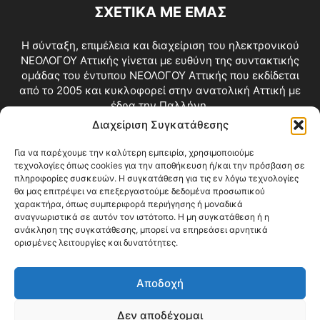
ΣΧΕΤΙΚΑ ΜΕ ΕΜΑΣ
Η σύνταξη, επιμέλεια και διαχείριση του ηλεκτρονικού
ΝΕΟΛΟΓΟΥ Αττικής γίνεται με ευθύνη της συντακτικής
ομάδας του έντυπου ΝΕΟΛΟΓΟΥ Αττικής που εκδίδεται
από το 2005 και κυκλοφορεί στην ανατολική Αττική με
έδρα την Παλλήνη.
Διαχείριση Συγκατάθεσης
Επικοινωνία:
info@neologosattikis.gr
Για να παρέχουμε την καλύτερη εμπειρία, χρησιμοποιούμε
τεχνολογίες όπως cookies για την αποθήκευση ή/και την πρόσβαση σε
ΑΚΟΛΟΥΘΗΣΕ ΜΑΣ
πληροφορίες συσκευών. Η συγκατάθεση για τις εν λόγω τεχνολογίες
θα μας επιτρέψει να επεξεργαστούμε δεδομένα προσωπικού
χαρακτήρα, όπως συμπεριφορά περιήγησης ή μοναδικά
αναγνωριστικά σε αυτόν τον ιστότοπο. Η μη συγκατάθεση ή η
ανάκληση της συγκατάθεσης, μπορεί να επηρεάσει αρνητικά
ορισμένες λειτουργίες και δυνατότητες.
Αποδοχή
Δεν αποδέχομαι
Blog
Videos
Όροι Χρήσης
Επικοινωνία