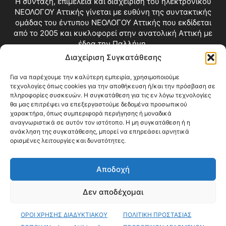
Η σύνταξη, επιμέλεια και διαχείριση του ηλεκτρονικού
ΝΕΟΛΟΓΟΥ Αττικής γίνεται με ευθύνη της συντακτικής
ομάδας του έντυπου ΝΕΟΛΟΓΟΥ Αττικής που εκδίδεται
από το 2005 και κυκλοφορεί στην ανατολική Αττική με
έδρα την Παλλήνη.
Διαχείριση Συγκατάθεσης
Επικοινωνία:
info@neologosattikis.gr
Για να παρέχουμε την καλύτερη εμπειρία, χρησιμοποιούμε
τεχνολογίες όπως cookies για την αποθήκευση ή/και την πρόσβαση σε
ΑΚΟΛΟΥΘΗΣΕ ΜΑΣ
πληροφορίες συσκευών. Η συγκατάθεση για τις εν λόγω τεχνολογίες
θα μας επιτρέψει να επεξεργαστούμε δεδομένα προσωπικού
χαρακτήρα, όπως συμπεριφορά περιήγησης ή μοναδικά
αναγνωριστικά σε αυτόν τον ιστότοπο. Η μη συγκατάθεση ή η
ανάκληση της συγκατάθεσης, μπορεί να επηρεάσει αρνητικά
ορισμένες λειτουργίες και δυνατότητες.
Αποδοχή
Δεν αποδέχομαι
Blog
Videos
Όροι Χρήσης
Επικοινωνία
ΟΡΟΙ ΧΡΗΣΗΣ ΔΙΑΔΥΚΤΙΑΚΟΥ
ΠΟΛΙΤΙΚΗ ΠΡΟΣΤΑΣΙΑΣ
© Copyright 2026 ΝΕΟΛΟΓΟΣ ΑΤΤΙΚΗΣ • All Rights Reserved •