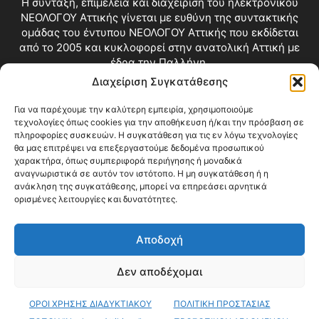
Η σύνταξη, επιμέλεια και διαχείριση του ηλεκτρονικού
ΝΕΟΛΟΓΟΥ Αττικής γίνεται με ευθύνη της συντακτικής
ομάδας του έντυπου ΝΕΟΛΟΓΟΥ Αττικής που εκδίδεται
από το 2005 και κυκλοφορεί στην ανατολική Αττική με
έδρα την Παλλήνη.
Διαχείριση Συγκατάθεσης
Επικοινωνία:
info@neologosattikis.gr
Για να παρέχουμε την καλύτερη εμπειρία, χρησιμοποιούμε
τεχνολογίες όπως cookies για την αποθήκευση ή/και την πρόσβαση σε
ΑΚΟΛΟΥΘΗΣΕ ΜΑΣ
πληροφορίες συσκευών. Η συγκατάθεση για τις εν λόγω τεχνολογίες
θα μας επιτρέψει να επεξεργαστούμε δεδομένα προσωπικού
χαρακτήρα, όπως συμπεριφορά περιήγησης ή μοναδικά
αναγνωριστικά σε αυτόν τον ιστότοπο. Η μη συγκατάθεση ή η
ανάκληση της συγκατάθεσης, μπορεί να επηρεάσει αρνητικά
ορισμένες λειτουργίες και δυνατότητες.
Αποδοχή
Δεν αποδέχομαι
Blog
Videos
Όροι Χρήσης
Επικοινωνία
ΟΡΟΙ ΧΡΗΣΗΣ ΔΙΑΔΥΚΤΙΑΚΟΥ
ΠΟΛΙΤΙΚΗ ΠΡΟΣΤΑΣΙΑΣ
© Copyright 2026 ΝΕΟΛΟΓΟΣ ΑΤΤΙΚΗΣ • All Rights Reserved •