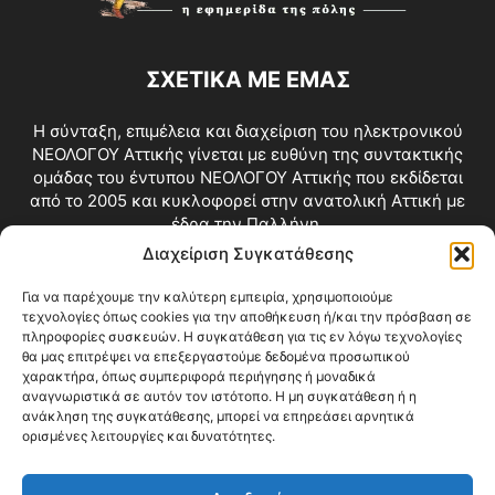
ΣΧΕΤΙΚΑ ΜΕ ΕΜΑΣ
Η σύνταξη, επιμέλεια και διαχείριση του ηλεκτρονικού
ΝΕΟΛΟΓΟΥ Αττικής γίνεται με ευθύνη της συντακτικής
ομάδας του έντυπου ΝΕΟΛΟΓΟΥ Αττικής που εκδίδεται
από το 2005 και κυκλοφορεί στην ανατολική Αττική με
έδρα την Παλλήνη.
Διαχείριση Συγκατάθεσης
Επικοινωνία:
info@neologosattikis.gr
Για να παρέχουμε την καλύτερη εμπειρία, χρησιμοποιούμε
τεχνολογίες όπως cookies για την αποθήκευση ή/και την πρόσβαση σε
ΑΚΟΛΟΥΘΗΣΕ ΜΑΣ
πληροφορίες συσκευών. Η συγκατάθεση για τις εν λόγω τεχνολογίες
θα μας επιτρέψει να επεξεργαστούμε δεδομένα προσωπικού
χαρακτήρα, όπως συμπεριφορά περιήγησης ή μοναδικά
αναγνωριστικά σε αυτόν τον ιστότοπο. Η μη συγκατάθεση ή η
ανάκληση της συγκατάθεσης, μπορεί να επηρεάσει αρνητικά
ορισμένες λειτουργίες και δυνατότητες.