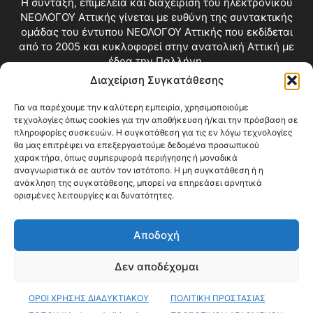
Η σύνταξη, επιμέλεια και διαχείριση του ηλεκτρονικού
ΝΕΟΛΟΓΟΥ Αττικής γίνεται με ευθύνη της συντακτικής
ομάδας του έντυπου ΝΕΟΛΟΓΟΥ Αττικής που εκδίδεται
από το 2005 και κυκλοφορεί στην ανατολική Αττική με
έδρα την Παλλήνη.
Διαχείριση Συγκατάθεσης
Επικοινωνία:
info@neologosattikis.gr
Για να παρέχουμε την καλύτερη εμπειρία, χρησιμοποιούμε
τεχνολογίες όπως cookies για την αποθήκευση ή/και την πρόσβαση σε
ΑΚΟΛΟΥΘΗΣΕ ΜΑΣ
πληροφορίες συσκευών. Η συγκατάθεση για τις εν λόγω τεχνολογίες
θα μας επιτρέψει να επεξεργαστούμε δεδομένα προσωπικού
χαρακτήρα, όπως συμπεριφορά περιήγησης ή μοναδικά
αναγνωριστικά σε αυτόν τον ιστότοπο. Η μη συγκατάθεση ή η
ανάκληση της συγκατάθεσης, μπορεί να επηρεάσει αρνητικά
ορισμένες λειτουργίες και δυνατότητες.
Αποδοχή
Δεν αποδέχομαι
Blog
Videos
Όροι Χρήσης
Επικοινωνία
ΟΡΟΙ ΧΡΗΣΗΣ ΔΙΑΔΥΚΤΙΑΚΟΥ
ΠΟΛΙΤΙΚΗ ΠΡΟΣΤΑΣΙΑΣ
© Copyright 2026 ΝΕΟΛΟΓΟΣ ΑΤΤΙΚΗΣ • All Rights Reserved •