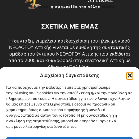
ΣΧΕΤΙΚΑ ΜΕ ΕΜΑΣ
Η σύνταξη, επιμέλεια και διαχείριση του ηλεκτρονικού
ΝΕΟΛΟΓΟΥ Αττικής γίνεται με ευθύνη της συντακτικής
ομάδας του έντυπου ΝΕΟΛΟΓΟΥ Αττικής που εκδίδεται
από το 2005 και κυκλοφορεί στην ανατολική Αττική με
έδρα την Παλλήνη.
Διαχείριση Συγκατάθεσης
Επικοινωνία:
info@neologosattikis.gr
Για να παρέχουμε την καλύτερη εμπειρία, χρησιμοποιούμε
τεχνολογίες όπως cookies για την αποθήκευση ή/και την πρόσβαση σε
ΑΚΟΛΟΥΘΗΣΕ ΜΑΣ
πληροφορίες συσκευών. Η συγκατάθεση για τις εν λόγω τεχνολογίες
θα μας επιτρέψει να επεξεργαστούμε δεδομένα προσωπικού
χαρακτήρα, όπως συμπεριφορά περιήγησης ή μοναδικά
αναγνωριστικά σε αυτόν τον ιστότοπο. Η μη συγκατάθεση ή η
ανάκληση της συγκατάθεσης, μπορεί να επηρεάσει αρνητικά
ορισμένες λειτουργίες και δυνατότητες.