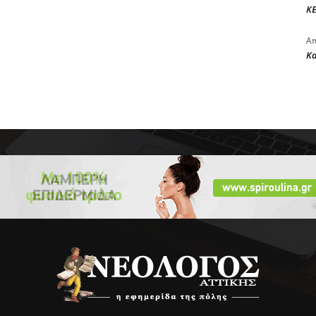
ΚΕ
Απ
Κ