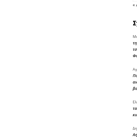
«
Σ
Μα
τη
τσ
Φ
Αγ
Πο
αν
β
Ελ
τα
κυ
Δη
Αη