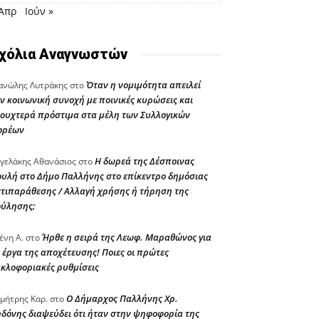
 Απρ
Ιούν »
χόλια Αναγνωστών
Όταν η νομιμότητα απειλεί
νώλης Λυτράκης
στο
ν κοινωνική συνοχή με ποινικές κυρώσεις και
ουχτερά πρόστιμα στα μέλη των Συλλογικών
ορέων
Η δωρεά της Δέσποινας
γελάκης Αθανάσιος
στο
υλή στο Δήμο Παλλήνης στο επίκεντρο δημόσιας
τιπαράθεσης / Αλλαγή χρήσης ή τήρηση της
ούλησης;
Ήρθε η σειρά της Λεωφ. Μαραθώνος για
ένη Α.
στο
 έργα της αποχέτευσης! Ποιες οι πρώτες
κλοφοριακές ρυθμίσεις
Ο Δήμαρχος Παλλήνης Χρ.
μήτρης Καρ.
στο
δόνης διαψεύδει ότι ήταν στην ψηφοφορία της