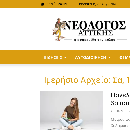
C
33.9
Παρασκευή, 7 / Αυγ / 2026
B
Pallini
ΝΕΟΛΟΓΟΣ
ΑΤΤΙΚΗΣ
ΕΙΔΗΣΕΙΣ
ΑΥΤΟΔΙΟΙΚΗΣΗ
ΘΕΜ
Ημερήσιο Αρχείο: Σα, 
Πανελλ
Spirou
Σα, 16 Μάι, 
Μετράς τις
Χαλάρωσε κ