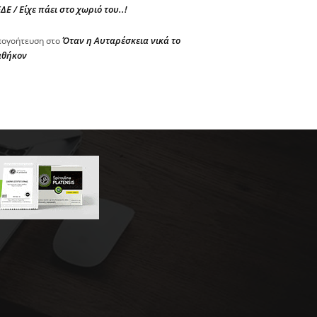
ΔΕ / Είχε πάει στο χωριό του..!
Όταν η Αυταρέσκεια νικά το
ογοήτευση
στο
αθήκον