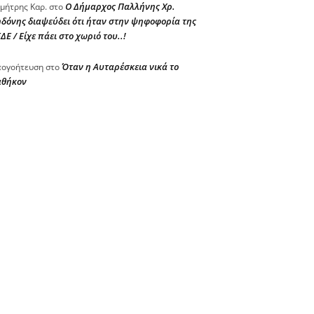
Ο Δήμαρχος Παλλήνης Χρ.
μήτρης Καρ.
στο
δόνης διαψεύδει ότι ήταν στην ψηφοφορία της
ΔΕ / Είχε πάει στο χωριό του..!
Όταν η Αυταρέσκεια νικά το
ογοήτευση
στο
αθήκον