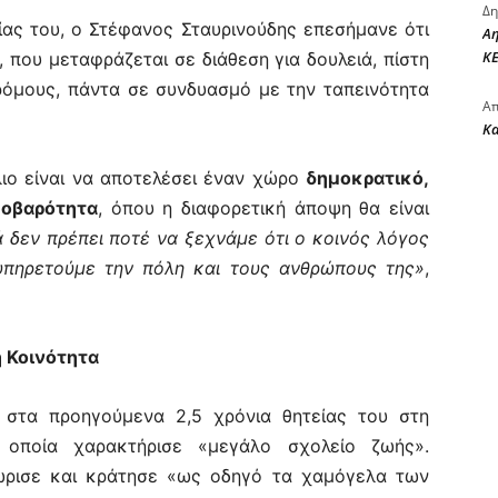
Δη
ας του, ο Στέφανος Σταυρινούδης επεσήμανε ότι
Αη
ΚΕ
 που μεταφράζεται σε διάθεση για δουλειά, πίστη
ρόμους, πάντα σε συνδυασμό με την ταπεινότητα
Απ
Κ
ιο είναι να αποτελέσει έναν χώρο
δημοκρατικό,
σοβαρότητα
, όπου η διαφορετική άποψη θα είναι
 δεν πρέπει ποτέ να ξεχνάμε ότι ο κοινός λόγος
 υπηρετούμε την πόλη και τους ανθρώπους της»
,
ή Κοινότητα
 στα προηγούμενα 2,5 χρόνια θητείας του στη
 οποία χαρακτήρισε «μεγάλο σχολείο ζωής».
ώρισε και κράτησε «ως οδηγό τα χαμόγελα των