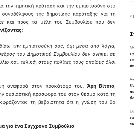
για την τιμητική πρόταση και την εμπιστοσύνη στο
 συναδέλφους της δημοτικής παράταξης για τη
« 
ηκε και προς τα μέλη του Συμβουλίου που δεν
νίζοντας:
Σ
δίσω την εμπιστοσύνη σας, όχι μέσα από λόγια,
Μα
τη
όεδρος του Δημοτικού Συμβουλίου δεν ανήκει σε
τσ
ύλιο και, τελικά, στους πολίτες τους οποίους όλοι
Φ
Αγ
Πο
ερμή αναφορά στον προκάτοχό του,
Άρη Βίτσιο
,
αν
την ουσιαστική προσφορά του στον θεσμό κατά τη
β
 εκφράζοντας τη βεβαιότητα ότι η γνώση του θα
Ελ
τα
κυ
α για ένα Σύγχρονο Συμβούλιο