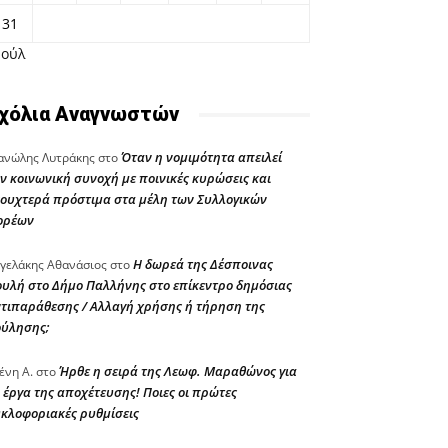
31
Ιούλ
χόλια Αναγνωστών
Όταν η νομιμότητα απειλεί
νώλης Λυτράκης
στο
ν κοινωνική συνοχή με ποινικές κυρώσεις και
ουχτερά πρόστιμα στα μέλη των Συλλογικών
ορέων
Η δωρεά της Δέσποινας
γελάκης Αθανάσιος
στο
υλή στο Δήμο Παλλήνης στο επίκεντρο δημόσιας
τιπαράθεσης / Αλλαγή χρήσης ή τήρηση της
ούλησης;
Ήρθε η σειρά της Λεωφ. Μαραθώνος για
ένη Α.
στο
 έργα της αποχέτευσης! Ποιες οι πρώτες
κλοφοριακές ρυθμίσεις