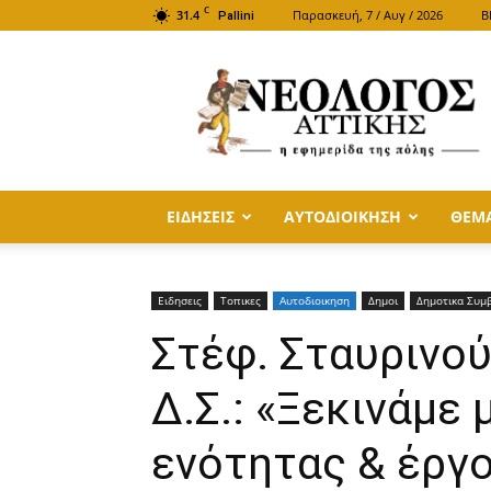
C
31.4
Παρασκευή, 7 / Αυγ / 2026
B
Pallini
ΝΕΟΛΟΓΟΣ
ΑΤΤΙΚΗΣ
ΕΙΔΗΣΕΙΣ
ΑΥΤΟΔΙΟΙΚΗΣΗ
ΘΕΜ
Ειδησεις
Τοπικες
Αυτοδιοικηση
Δημοι
Δημοτικα Συμ
Στέφ. Σταυρινο
Δ.Σ.: «Ξεκινάμε 
ενότητας & έργο