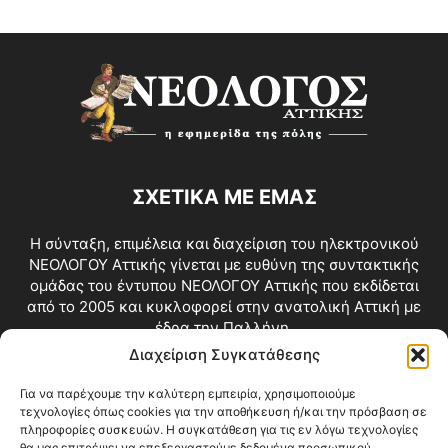
ΣΧΕΤΙΚΑ ΜΕ ΕΜΑΣ
Η σύνταξη, επιμέλεια και διαχείριση του ηλεκτρονικού
ΝΕΟΛΟΓΟΥ Αττικής γίνεται με ευθύνη της συντακτικής
ομάδας του έντυπου ΝΕΟΛΟΓΟΥ Αττικής που εκδίδεται
από το 2005 και κυκλοφορεί στην ανατολική Αττική με
έδρα την Παλλήνη.
Διαχείριση Συγκατάθεσης
Επικοινωνία:
info@neologosattikis.gr
Για να παρέχουμε την καλύτερη εμπειρία, χρησιμοποιούμε
τεχνολογίες όπως cookies για την αποθήκευση ή/και την πρόσβαση σε
ΑΚΟΛΟΥΘΗΣΕ ΜΑΣ
πληροφορίες συσκευών. Η συγκατάθεση για τις εν λόγω τεχνολογίες
θα μας επιτρέψει να επεξεργαστούμε δεδομένα προσωπικού