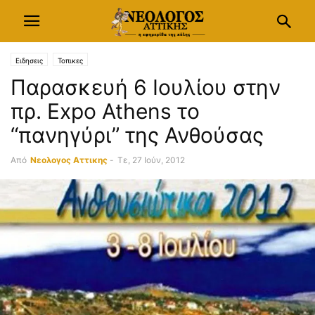
Ειδησεις
Τοπικες
Παρασκευή 6 Ιουλίου στην
πρ. Expo Athens το
“πανηγύρι” της Ανθούσας
Από
Νεολογος Αττικης
-
Τε, 27 Ιούν, 2012