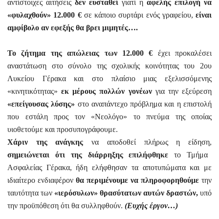
αντίστοιχες αιτήσεις
δεν ευσταθεί
γιατί η
αφελής επιλογή να
«φυλαχθούν» 12.000 €
σε κάποιο συρτάρι ενός γραφείου,
είναι
αμφίβολο αν εφεξής θα βρει μιμητές….
Το ζήτημα της απώλειας των 12.000 €
έχει προκαλέσει
αναστάτωση στο σύνολο της σχολικής κοινότητας του 2ου
Λυκείου Γέρακα και στο πλαίσιο μιας εξελισσόμενης
«κινητικότητας»
εκ μέρους πολλών γονέων
για την εξεύρεση
«επείγουσας λύσης»
στο αναπάντεχο πρόβλημα και η επιστολή
που εστάλη προς τον «Νεολόγο» το πνεύμα της οποίας
υιοθετούμε και προσυπογράφουμε.
Χάριν της ανάγκης
να αποδοθεί πλήρως η είδηση,
σημειώνεται ότι της διάρρηξης επιλήφθηκε
το Τμήμα
Ασφαλείας Γέρακα, ήδη ελήφθησαν τα αποτυπώματα και με
ιδιαίτερο ενδιαφέρον
θα περιμένουμε να πληροφορηθούμε
την
ταυτότητα των
«ιερόσυλων» θρασύτατων αυτών δραστών,
υπό
την προϋπόθεση ότι θα συλληφθούν.
(Ευχής έργον…)