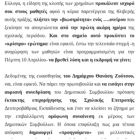
Εύλογα, η είδηση της κλοπής των χρημάτων
προκάλεσε ισχυρό
σοκ στους μαθητές
αφού η κύρια παρενέργεια της θλιβερής
αυτής πράξης,
πλήττει την «βιωσιμότητα» ενός ….ονείρου
που
ξεκίνησε να απογειώνεται
από την πρώτη ακόμη ημέρα
της
σχολικής περιόδου.
Και στο σημείο αυτό προκύπτει το
«κρίσιμο» ερώτημα:
είναι εφικτό, έστω την τελευταία στιγμή -η
αναχώρηση των μαθητών είναι προγραμματισμένη για την
Πέμπτη 10 Απριλίου-
να βρεθεί λύση και η εκδρομή να γίνει;
Δεδομένης της ευαισθησίας
του Δημάρχου Θανάση Ζούτσου,
ναι, είναι εφικτό. Να πάρει την πρωτοβουλία και
να εισάγει στην
αυριανή συνεδρίαση
του Δημοτικού Συμβουλίου πρόταση
έκτακτης επιχορήγησης της Σχολικής Επιτροπής
Δευτεροβάθμιας Εκπαίδευσης και έτσι να κλείσει το ζήτημα με
την επιβαλλόμενη
ομόφωνη συναίνεση
εκ μέρους των
Δημοτικών Συμβούλων. Η όποια επιφύλαξη πως μια τέτοια
απόφαση
δημιουργεί «προηγούμενο»
για μελλοντικές