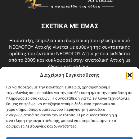
ΣΧΕΤΙΚΑ ΜΕ ΕΜΑΣ
Η σύνταξη, επιμέλεια και διαχείριση του ηλεκτρονικού
ΝΕΟΛΟΓΟΥ Αττικής γίνεται με ευθύνη της συντακτικής
ομάδας του έντυπου ΝΕΟΛΟΓΟΥ Αττικής που εκδίδεται
από το 2005 και κυκλοφορεί στην ανατολική Αττική με
έδρα την Παλλήνη.
Διαχείριση Συγκατάθεσης
Επικοινωνία:
info@neologosattikis.gr
Για να παρέχουμε την καλύτερη εμπειρία, χρησιμοποιούμε
τεχνολογίες όπως cookies για την αποθήκευση ή/και την πρόσβαση σε
ΑΚΟΛΟΥΘΗΣΕ ΜΑΣ
πληροφορίες συσκευών. Η συγκατάθεση για τις εν λόγω τεχνολογίες
θα μας επιτρέψει να επεξεργαστούμε δεδομένα προσωπικού
χαρακτήρα, όπως συμπεριφορά περιήγησης ή μοναδικά
αναγνωριστικά σε αυτόν τον ιστότοπο. Η μη συγκατάθεση ή η
ανάκληση της συγκατάθεσης, μπορεί να επηρεάσει αρνητικά
ορισμένες λειτουργίες και δυνατότητες.