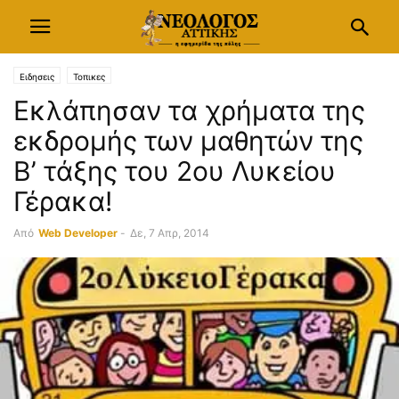
Ειδησεις
Τοπικες
Εκλάπησαν τα χρήματα της
εκδρομής των μαθητών της
Β’ τάξης του 2ου Λυκείου
Γέρακα!
Από
Web Developer
-
Δε, 7 Απρ, 2014