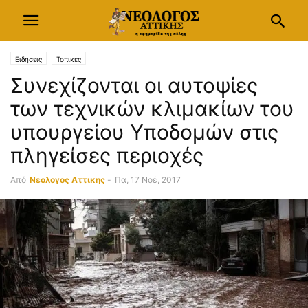
Ειδησεις
Τοπικες
Συνεχίζονται οι αυτοψίες
των τεχνικών κλιμακίων του
υπoυργείου Υποδομών στις
πληγείσες περιοχές
Από
Νεολογος Αττικης
-
Πα, 17 Νοέ, 2017