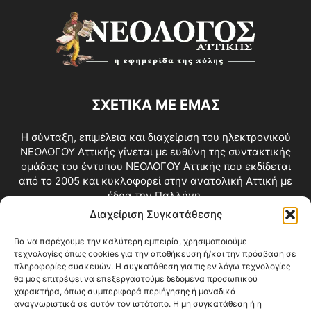
ΣΧΕΤΙΚΑ ΜΕ ΕΜΑΣ
Η σύνταξη, επιμέλεια και διαχείριση του ηλεκτρονικού
ΝΕΟΛΟΓΟΥ Αττικής γίνεται με ευθύνη της συντακτικής
ομάδας του έντυπου ΝΕΟΛΟΓΟΥ Αττικής που εκδίδεται
από το 2005 και κυκλοφορεί στην ανατολική Αττική με
έδρα την Παλλήνη.
Διαχείριση Συγκατάθεσης
Επικοινωνία:
info@neologosattikis.gr
Για να παρέχουμε την καλύτερη εμπειρία, χρησιμοποιούμε
τεχνολογίες όπως cookies για την αποθήκευση ή/και την πρόσβαση σε
ΑΚΟΛΟΥΘΗΣΕ ΜΑΣ
πληροφορίες συσκευών. Η συγκατάθεση για τις εν λόγω τεχνολογίες
θα μας επιτρέψει να επεξεργαστούμε δεδομένα προσωπικού
χαρακτήρα, όπως συμπεριφορά περιήγησης ή μοναδικά
αναγνωριστικά σε αυτόν τον ιστότοπο. Η μη συγκατάθεση ή η