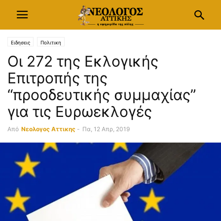
Ειδησεις
Πολιτικη
Οι 272 της Εκλογικής
Επιτροπής της
“προοδευτικής συμμαχίας”
για τις Ευρωεκλογές
Από
Νεολογος Αττικης
-
Πα, 12 Απρ, 2019