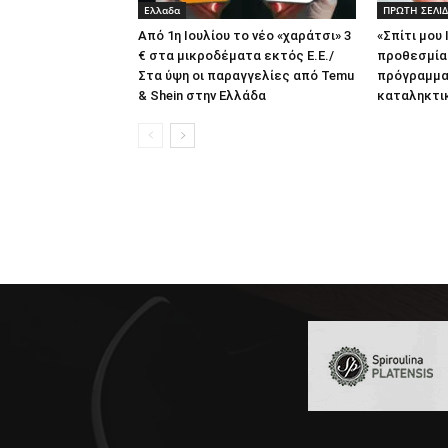
Ελλαδα
ΠΡΩΤΗ ΣΕΛΙ
Από 1η Ιουλίου το νέο «χαράτσι» 3
«Σπίτι μου 
€ στα μικροδέματα εκτός Ε.Ε./
προθεσμία
Στα ύψη οι παραγγελίες από Temu
πρόγραμμα 
& Shein στην Ελλάδα
καταληκτι