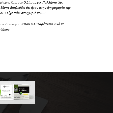
Ο Δήμαρχος Παλλήνης Χρ.
μήτρης Καρ.
στο
δόνης διαψεύδει ότι ήταν στην ψηφοφορία της
ΔΕ / Είχε πάει στο χωριό του..!
Όταν η Αυταρέσκεια νικά το
ογοήτευση
στο
αθήκον