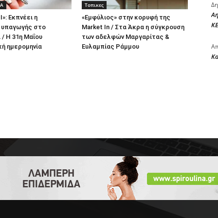
Δη
ΔΑ
Τοπικες
Αη
ΙΙ»: Εκπνέει η
«Εμφύλιος» στην κορυφή της
ΚΕ
 υπαγωγής στο
Market In / Στα Άκρα η σύγκρουση
/ Η 31η Μαΐου
των αδελφών Μαργαρίτας &
Απ
κή ημερομηνία
Ευλαμπίας Ράμμου
Κ