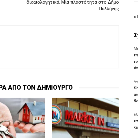
δικαιολογητικά. Μία πλαστότητα στο Δήμο
Παλλήνης
« 
Σ
Μα
τη
τσ
Φ
Αγ
ΡΑ ΑΠΟ ΤΟΝ ΔΗΜΙΟΥΡΓΟ
Πο
αν
β
Ελ
τα
κυ