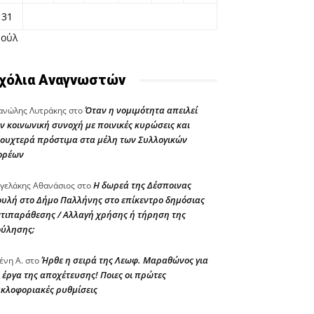
31
Ιούλ
χόλια Αναγνωστών
Όταν η νομιμότητα απειλεί
νώλης Λυτράκης
στο
ν κοινωνική συνοχή με ποινικές κυρώσεις και
ουχτερά πρόστιμα στα μέλη των Συλλογικών
ορέων
Η δωρεά της Δέσποινας
γελάκης Αθανάσιος
στο
υλή στο Δήμο Παλλήνης στο επίκεντρο δημόσιας
τιπαράθεσης / Αλλαγή χρήσης ή τήρηση της
ούλησης;
Ήρθε η σειρά της Λεωφ. Μαραθώνος για
ένη Α.
στο
 έργα της αποχέτευσης! Ποιες οι πρώτες
κλοφοριακές ρυθμίσεις