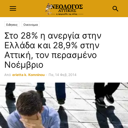
Ειδησεις
Οικονομια
Στο 28% η ανεργία στην
Ελλάδα και 28,9% στην
Αττική, τον περασμένο
Νοέμβριο
Από
erietta k. Komninou
-
Πα, 14 Φεβ, 2014