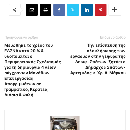
Προηγούμενο άρθρο
Επόμενο άρθρο
Μειώθηκε το χρέος του
Την επίσπευση της
ΕΔΣΝΑ κατά 20 % &
ολοκλήρωσης των
υλοποιείται ο
εργασιών στην γέφυρα της
Περιφερειακός Σχεδιασμός
Λεωφ. Σπάτων, ζητάει ο
για τη δημιουργία 4 νέων
Δήμαρχος Σπάτων-
σύγχρονων Μονάδων
Αρτέμιδος κ. Χρ. Α. Μάρκου
Επεξεργασίας
Απορριμμάτων σε
Γραμματικό, Κερατέα,
Λιόσια & Φυλή