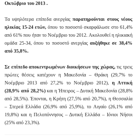
Οκτώβριο του 2013 .
Τα υψηλότερα επίπεδα ανεργίας
παρατηρούνται στους νέους
ηλικίας 15-24 ετών,
όπου το ποσοστό σκαρφάλωσε στο 61,4%
από 61% που ήταν το Νοέμβριο του 2012. Ακολουθεί η ηλικιακή
ομάδα 25-34, όπου το ποσοστό ανεργίας
αυξήθηκε σε 38,4%
από 35,8%.
Σε επίπεδο αποκεντρωμένων διοικήσεων της χώρας,
τις τρεις
πρώτες θέσεις κατέχουν η Μακεδονία – Θράκη (29,7% το
Νοέμβριο 2013 από 27,2% το Νοέμβριο 2012),
η Αττική
(28,9% από 28,2%)
και η Ήπειρος – Δυτική Μακεδονία (28,8%
από 28,5%). Έπονται, η Κρήτη (27,5% από 20,7%), η Θεσσαλία
– Στερεά Ελλάδα (26,9% από 25,9%), το Αιγαίο (26,1% από
19,8%) και η Πελοπόννησος – Δυτική Ελλάδα – Ιόνιοι Νήσοι
(25% από 23,3%).