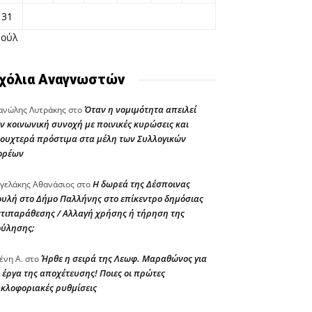
31
Ιούλ
χόλια Αναγνωστών
Όταν η νομιμότητα απειλεί
νώλης Λυτράκης
στο
ν κοινωνική συνοχή με ποινικές κυρώσεις και
ουχτερά πρόστιμα στα μέλη των Συλλογικών
ορέων
Η δωρεά της Δέσποινας
γελάκης Αθανάσιος
στο
υλή στο Δήμο Παλλήνης στο επίκεντρο δημόσιας
τιπαράθεσης / Αλλαγή χρήσης ή τήρηση της
ούλησης;
Ήρθε η σειρά της Λεωφ. Μαραθώνος για
ένη Α.
στο
 έργα της αποχέτευσης! Ποιες οι πρώτες
κλοφοριακές ρυθμίσεις