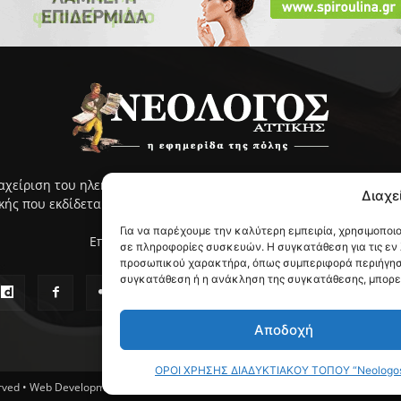
ιαχείριση του ηλεκτρονικού ΝΕΟΛΟΓΟΥ Αττικής γίνεται με ευθύνη
Διαχε
ς που εκδίδεται από το 2005 και κυκλοφορεί στην ανατολική Αττ
Για να παρέχουμε την καλύτερη εμπειρία, χρησιμοποι
Επικοινωνία:
info@neologosattikis.gr
σε πληροφορίες συσκευών. Η συγκατάθεση για τις εν
προσωπικού χαρακτήρα, όπως συμπεριφορά περιήγηση
συγκατάθεση ή η ανάκληση της συγκατάθεσης, μπορεί 
Αποδοχή
ΟΡΟΙ ΧΡΗΣΗΣ ΔΙΑΔΥΚΤΙΑΚΟΥ ΤΟΠΟΥ “NeologosAt
erved • Web Development and Powered by
GREEN THINKING
Web Dpt