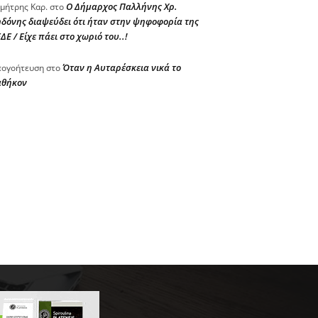
Ο Δήμαρχος Παλλήνης Χρ.
μήτρης Καρ.
στο
δόνης διαψεύδει ότι ήταν στην ψηφοφορία της
ΔΕ / Είχε πάει στο χωριό του..!
Όταν η Αυταρέσκεια νικά το
ογοήτευση
στο
αθήκον