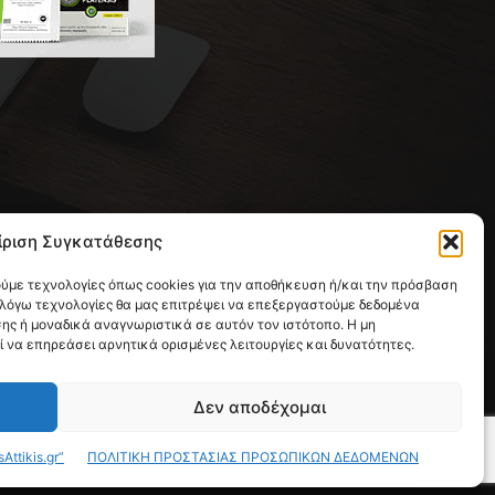
 της συντακτικής ομάδας του
ίριση Συγκατάθεσης
ική με έδρα την Παλλήνη.
ούμε τεχνολογίες όπως cookies για την αποθήκευση ή/και την πρόσβαση
 λόγω τεχνολογίες θα μας επιτρέψει να επεξεργαστούμε δεδομένα
ς ή μοναδικά αναγνωριστικά σε αυτόν τον ιστότοπο. Η μη
να επηρεάσει αρνητικά ορισμένες λειτουργίες και δυνατότητες.
Δεν αποδέχομαι
tikis.gr”
ΠΟΛΙΤΙΚΗ ΠΡΟΣΤΑΣΙΑΣ ΠΡΟΣΩΠΙΚΩΝ ΔΕΔΟΜΕΝΩΝ
ΟΡΟΙ ΧΡΗΣΗΣ
ΑΠΟΡΡΗΤΟ
ΕΠΙΚΟΙΝΩΝΙΑ