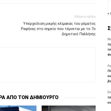
« 
Επόμενο άρθρο
Υπερχείλιση μικρής κλίμακας του ρέματος
Σ
Ραφήνας στο σημείο που τέμνεται με το 7ο
Δημοτικό Παλλήνης
Μα
τη
τσ
Φ
Αγ
Πο
αν
β
Ελ
ΡΑ ΑΠΟ ΤΟΝ ΔΗΜΙΟΥΡΓΟ
τα
κυ