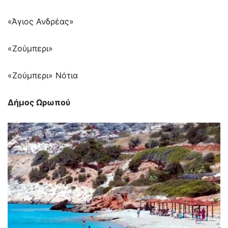
«Άγιος Ανδρέας»
«Ζούμπερι»
«Ζούμπερι» Νότια
Δήμος Ωρωπού