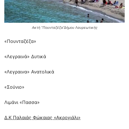
Ακτή “Πουνταζέζα”Δήμου Λαυρεωτικής
«Πουνταζέζα»
«Λεγραινά» Δυτικά
«Λεγραινα» Ανατολικά
«Σούνιο»
Λιμάνι «Πασσα»
Δ.Κ Παλαιάς Φώκαιας «Ακρογιάλι»