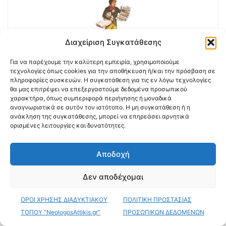
Διαχείριση Συγκατάθεσης
Νεολογος Αττικης
Για να παρέχουμε την καλύτερη εμπειρία, χρησιμοποιούμε
τεχνολογίες όπως cookies για την αποθήκευση ή/και την πρόσβαση σε
https://neologosattikis.gr
πληροφορίες συσκευών. Η συγκατάθεση για τις εν λόγω τεχνολογίες
θα μας επιτρέψει να επεξεργαστούμε δεδομένα προσωπικού
Η εφημερίδα της πόλης
χαρακτήρα, όπως συμπεριφορά περιήγησης ή μοναδικά
αναγνωριστικά σε αυτόν τον ιστότοπο. Η μη συγκατάθεση ή η
ανάκληση της συγκατάθεσης, μπορεί να επηρεάσει αρνητικά
ορισμένες λειτουργίες και δυνατότητες.
Αποδοχή
ΠΑΡΟΜΟΙΑ ΑΡΘΡΑ
Δεν αποδέχομαι
Βάσεις εισαγωγής στα ΑΕΙ:
ΟΡΟΙ ΧΡΗΣΗΣ ΔΙΑΔΥΚΤΙΑΚΟΥ
ΠΟΛΙΤΙΚΗ ΠΡΟΣΤΑΣΙΑΣ
μεγάλη άνοδος στα τμήματα
Μηχανικών
ΤΟΠΟΥ “NeologosAttikis.gr”
ΠΡΟΣΩΠΙΚΩΝ ΔΕΔΟΜΕΝΩΝ
Πε, 23 Ιούλ, 2026