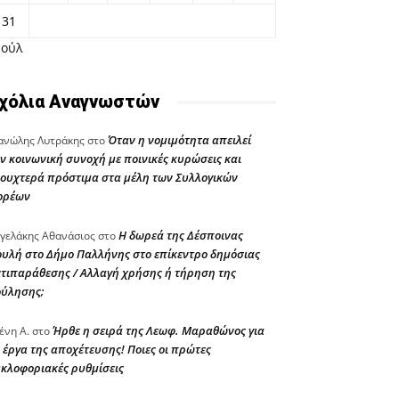
31
Ιούλ
χόλια Αναγνωστών
Όταν η νομιμότητα απειλεί
νώλης Λυτράκης
στο
ν κοινωνική συνοχή με ποινικές κυρώσεις και
ουχτερά πρόστιμα στα μέλη των Συλλογικών
ορέων
Η δωρεά της Δέσποινας
γελάκης Αθανάσιος
στο
υλή στο Δήμο Παλλήνης στο επίκεντρο δημόσιας
τιπαράθεσης / Αλλαγή χρήσης ή τήρηση της
ούλησης;
Ήρθε η σειρά της Λεωφ. Μαραθώνος για
ένη Α.
στο
 έργα της αποχέτευσης! Ποιες οι πρώτες
κλοφοριακές ρυθμίσεις