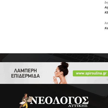
Δη
Αη
ΚΕ
Απ
Κ