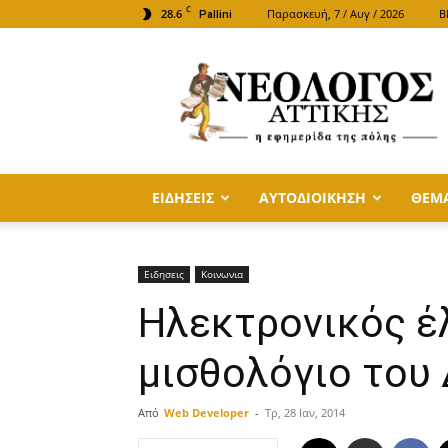
C
28.6
Παρασκευή, 7 / Αυγ / 2026
B
Pallini
ΝΕΟΛΟΓΟΣ
ΑΤΤΙΚΗΣ
ΕΙΔΗΣΕΙΣ
ΑΥΤΟΔΙΟΙΚΗΣΗ
ΘΕΜ
Ειδησεις
Κοινωνια
Ηλεκτρονικός έ
μισθολόγιο του
Από
Web Developer
-
Τρ, 28 Ιαν, 2014