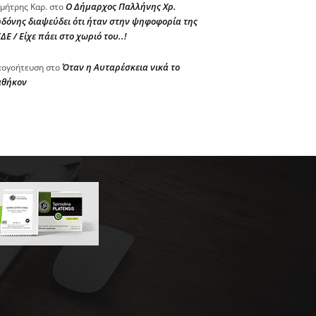
Ο Δήμαρχος Παλλήνης Χρ.
μήτρης Καρ.
στο
δόνης διαψεύδει ότι ήταν στην ψηφοφορία της
ΔΕ / Είχε πάει στο χωριό του..!
Όταν η Αυταρέσκεια νικά το
ογοήτευση
στο
αθήκον