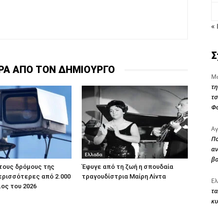
« 
Σ
ΡΑ ΑΠΟ ΤΟΝ ΔΗΜΙΟΥΡΓΟ
Μα
τη
τσ
Φ
Αγ
Πο
αν
Ελλαδα
β
τους δρόμους της
Έφυγε από τη ζωή η σπουδαία
ερισσότερες από 2.000
τραγουδίστρια Μαίρη Λίντα
Ελ
ος του 2026
τα
κυ