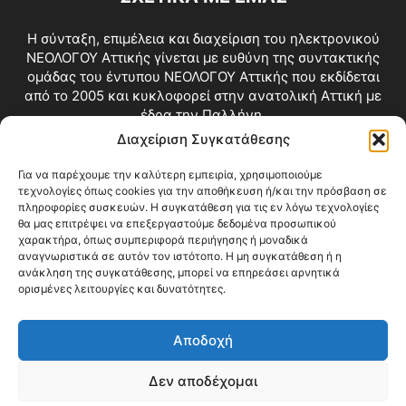
Η σύνταξη, επιμέλεια και διαχείριση του ηλεκτρονικού
ΝΕΟΛΟΓΟΥ Αττικής γίνεται με ευθύνη της συντακτικής
ομάδας του έντυπου ΝΕΟΛΟΓΟΥ Αττικής που εκδίδεται
από το 2005 και κυκλοφορεί στην ανατολική Αττική με
έδρα την Παλλήνη.
Διαχείριση Συγκατάθεσης
Επικοινωνία:
info@neologosattikis.gr
Για να παρέχουμε την καλύτερη εμπειρία, χρησιμοποιούμε
τεχνολογίες όπως cookies για την αποθήκευση ή/και την πρόσβαση σε
ΑΚΟΛΟΥΘΗΣΕ ΜΑΣ
πληροφορίες συσκευών. Η συγκατάθεση για τις εν λόγω τεχνολογίες
θα μας επιτρέψει να επεξεργαστούμε δεδομένα προσωπικού
χαρακτήρα, όπως συμπεριφορά περιήγησης ή μοναδικά
αναγνωριστικά σε αυτόν τον ιστότοπο. Η μη συγκατάθεση ή η
ανάκληση της συγκατάθεσης, μπορεί να επηρεάσει αρνητικά
ορισμένες λειτουργίες και δυνατότητες.
Αποδοχή
Δεν αποδέχομαι
Blog
Videos
Όροι Χρήσης
Επικοινωνία