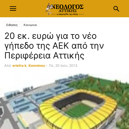
Ειδησεις
Κοινωνια
20 εκ. ευρώ για το νέο
γήπεδο της ΑΕΚ από την
Περιφέρεια Αττικής
Από
erietta k. Komninou
-
Πε, 20 Ιούν, 2013