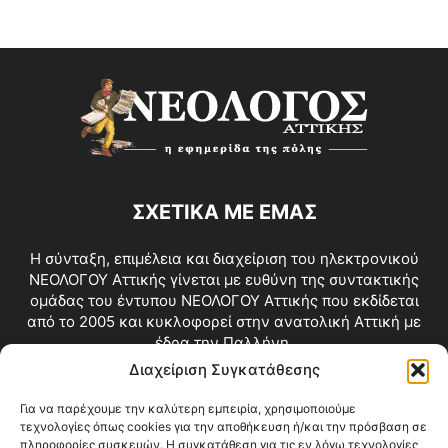
ΣΧΕΤΙΚΑ ΜΕ ΕΜΑΣ
Η σύνταξη, επιμέλεια και διαχείριση του ηλεκτρονικού
ΝΕΟΛΟΓΟΥ Αττικής γίνεται με ευθύνη της συντακτικής
ομάδας του έντυπου ΝΕΟΛΟΓΟΥ Αττικής που εκδίδεται
από το 2005 και κυκλοφορεί στην ανατολική Αττική με
έδρα την Παλλήνη.
Διαχείριση Συγκατάθεσης
Επικοινωνία:
info@neologosattikis.gr
Για να παρέχουμε την καλύτερη εμπειρία, χρησιμοποιούμε
τεχνολογίες όπως cookies για την αποθήκευση ή/και την πρόσβαση σε
ΑΚΟΛΟΥΘΗΣΕ ΜΑΣ
πληροφορίες συσκευών. Η συγκατάθεση για τις εν λόγω τεχνολογίες