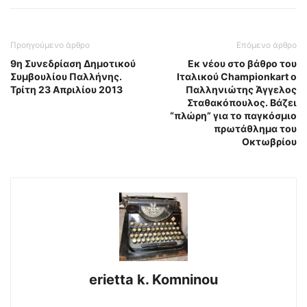
Προηγούμενο άρθρο
Επόμενο άρθρο
9η Συνεδρίαση Δημοτικού
Εκ νέου στο βάθρο του
Συμβουλίου Παλλήνης.
Ιταλικού Championkart ο
Τρίτη 23 Απριλίου 2013
Παλληνιώτης Άγγελος
Σταθακόπουλος. Βάζει
“πλώρη” για το παγκόσμιο
πρωτάθλημα του
Οκτωβρίου
erietta k. Komninou