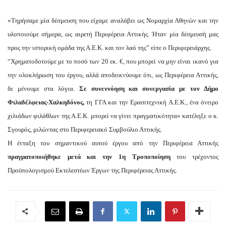
«Τηρήσαμε μία δέσμευση που είχαμε αναλάβει ως Νομαρχία Αθηνών και την
υλοποιούμε σήμερα, ως αιρετή Περιφέρεια Αττικής. Ήταν μία δέσμευσή μας
προς την ιστορική ομάδα της Α.Ε.Κ. και τον λαό της” είπε ο Περιφερειάρχης.
“Χρηματοδοτούμε με το ποσό των 20 εκ. €, που μπορεί να μην είναι ικανό για
την ολοκλήρωση του έργου, αλλά αποδεικνύουμε ότι, ως Περιφέρεια Αττικής,
δε μένουμε στα λόγια.
Σε συνεννόηση και συνεργασία με τον Δήμο
Φιλαδέλφειας-Χαλκηδόνος,
τη ΓΓΑ και την Ερασιτεχνική Α.Ε.Κ., ένα όνειρο
χιλιάδων φιλάθλων της Α.Ε.Κ. μπορεί να γίνει πραγματικότητα» κατέληξε ο κ.
Σγουρός, μιλώντας στο Περιφερειακό Συμβούλιο Αττικής.
Η ένταξη του σημαντικού αυτού έργου από την Περιφέρεια Αττικής
πραγματοποιήθηκε μετά και την 1η Τροποποίηση
του τρέχοντος
Προϋπολογισμού Εκτελεστέων Έργων της Περιφέρειας Αττικής.