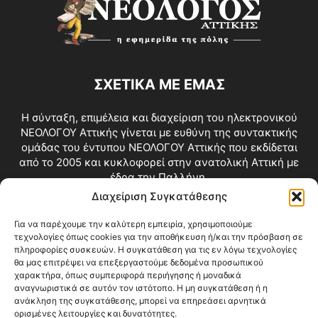
ΣΧΕΤΙΚΑ ΜΕ ΕΜΑΣ
Η σύνταξη, επιμέλεια και διαχείριση του ηλεκτρονικού
ΝΕΟΛΟΓΟΥ Αττικής γίνεται με ευθύνη της συντακτικής
ομάδας του έντυπου ΝΕΟΛΟΓΟΥ Αττικής που εκδίδεται
από το 2005 και κυκλοφορεί στην ανατολική Αττική με
έδρα την Παλλήνη.
Διαχείριση Συγκατάθεσης
Επικοινωνία:
info@neologosattikis.gr
Για να παρέχουμε την καλύτερη εμπειρία, χρησιμοποιούμε
τεχνολογίες όπως cookies για την αποθήκευση ή/και την πρόσβαση σε
ΑΚΟΛΟΥΘΗΣΕ ΜΑΣ
πληροφορίες συσκευών. Η συγκατάθεση για τις εν λόγω τεχνολογίες
θα μας επιτρέψει να επεξεργαστούμε δεδομένα προσωπικού
χαρακτήρα, όπως συμπεριφορά περιήγησης ή μοναδικά
αναγνωριστικά σε αυτόν τον ιστότοπο. Η μη συγκατάθεση ή η
ανάκληση της συγκατάθεσης, μπορεί να επηρεάσει αρνητικά
ορισμένες λειτουργίες και δυνατότητες.